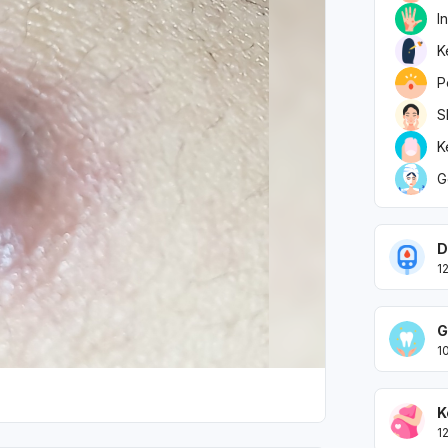
I
K
P
S
K
G
D
1
G
1
K
1