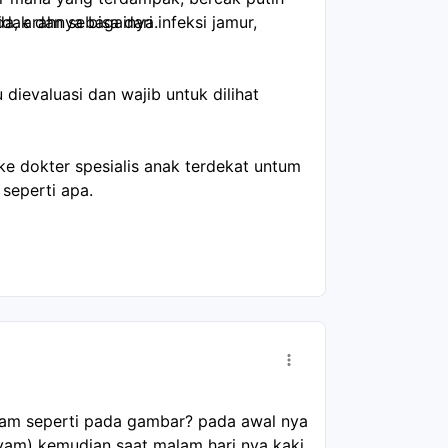
tidak dan sebagainya.
, arahnya bisa dari infeksi jamur,
dievaluasi dan wajib untuk dilihat
ke dokter spesialis anak terdekat untum
seperti apa.
tam seperti pada gambar? pada awal nya 
yam) kemudian saat malam hari nya kaki 