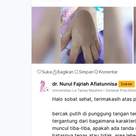
Suka
Bagikan
Simpan
Komentar
dr. Nurul Fajriah Afiatunnisa
Dokter
Universitas La Tansa Mashiro
General Practitio
Halo sobat sehat, terimakasih atas
bercak putih di punggung tangan te
tergantung dari bagaimana karakteri
muncul tiba-tiba, apakah ada tanda 
batasnya tegas atau tidak, area le