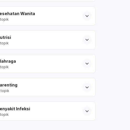
esehatan Wanita
topik
utrisi
topik
lahraga
topik
arenting
topik
enyakit Infeksi
topik