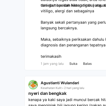
tersebut apakah hilang timbul atau 
dari gambar dan keterangan yang ada
vitiligo, alergi dan sebagainya
Banyak sekali pertanyaan yang perlu 
langsung bercaknya.
Maka, sebaiknya periksakan dahulu 
diagnosis dan penanganan tepatnya 
terimakasih
1 jam yang lalu
Suka
Balas
Agustianti Wulandari
Kesehatan Kulit
2 hari yang lalu
nyeri dan bengkak
kenapa ya kaki saya jadi muncul bercak hi
saya menginjak biji jagung kering (pakan a