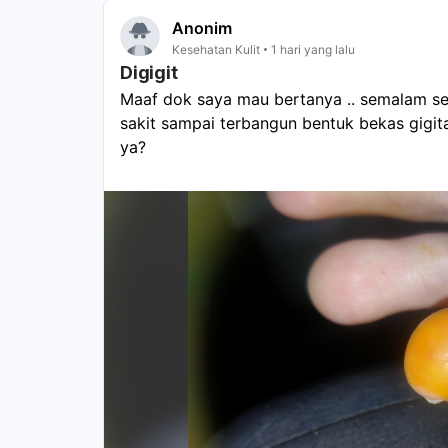
Anonim
Kesehatan Kulit
1 hari yang lalu
Digigit
Maaf dok saya mau bertanya .. semalam sed
sakit sampai terbangun bentuk bekas gigitann
ya?