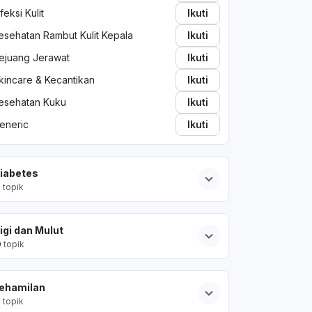
nfeksi Kulit
Ikuti
esehatan Rambut Kulit Kepala
Ikuti
ejuang Jerawat
Ikuti
kincare & Kecantikan
Ikuti
esehatan Kuku
Ikuti
eneric
Ikuti
iabetes
2
topik
igi dan Mulut
0
topik
ehamilan
2
topik