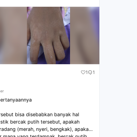
1
1
ner
 pertanyaannya
rsebut bisa disebabkan banyak hal
stik bercak putih tersebut, apakah
radang (merah, nyeri, bengkak), apakah
her mana yang terdampak, bercak putih