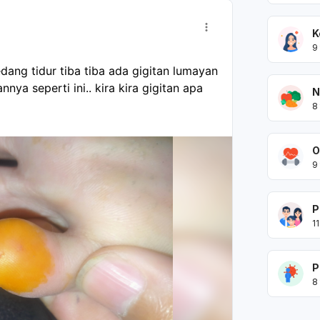
K
9
ang tidur tiba tiba ada gigitan lumayan 
ya seperti ini.. kira kira gigitan apa 
N
8
O
9
P
11
P
8