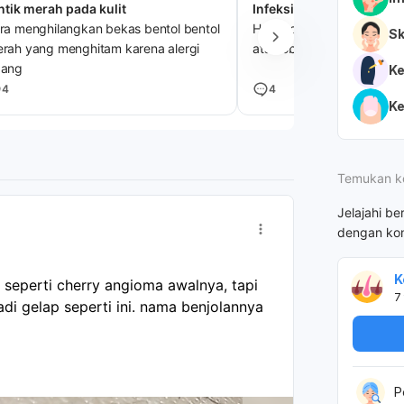
ntik merah pada kulit
Infeksi kulit
ra menghilangkan bekas bentol bentol
Halo dok، ،boleh kasih saya
Sk
rah yang menghitam karena alergi
atau obatnya dialnya den
dang
Ke
4
4
K
Temukan k
Jelajahi be
dengan kon
K
seperti cherry angioma awalnya, tapi 
7
di gelap seperti ini. nama benjolannya 
P