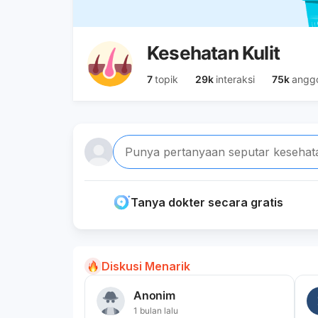
Kesehatan Kulit
7
topik
29k
interaksi
75k
angg
Punya pertanyaan seputar kesehat
Tanya dokter secara gratis
Diskusi Menarik
Anonim
1 bulan lalu