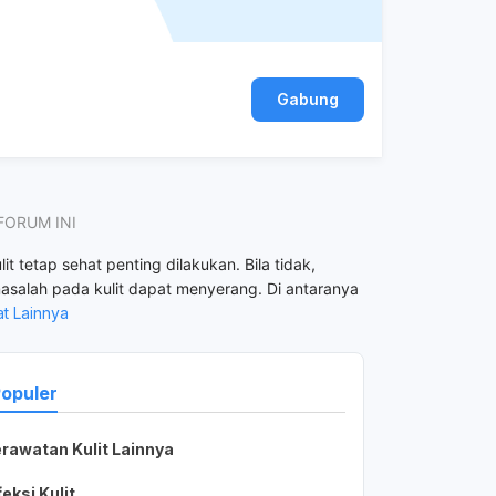
Gabung
FORUM INI
it tetap sehat penting dilakukan. Bila tidak,
asalah pada kulit dapat menyerang. Di antaranya
at Lainnya
Populer
rawatan Kulit Lainnya
bupdtHuVY517570-svC
B
1 minggu lalu
feksi Kulit