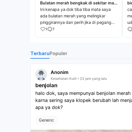
Bulatan merah bengkak di sekitar mata
bi
Ini kenapa ya dok tiba tiba mata saya
ca
ada bulatan merah yang melingkar
me
pinggirannya dan perih jika di pegang
u
membengkak sekitar maga
1
7
Terbaru
Populer
Anonim
Kesehatan Kulit
23 jam yang lalu
benjolan
halo dok, saya mempunyai benjolan merah  
karna sering saya klopek berubah lah menja
apa ya dok? 
Generic