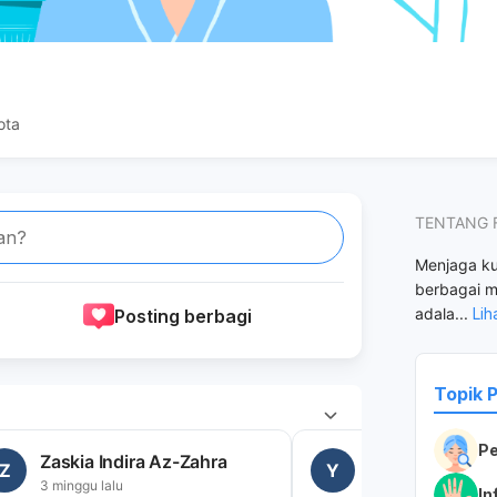
ota
TENTANG 
an?
Menjaga kul
berbagai m
adala
...
Lih
Posting berbagi
Topik 
Pe
Zaskia Indira Az-Zahra
Yoshy Randa
Z
Y
3 minggu lalu
1 bulan lalu
In