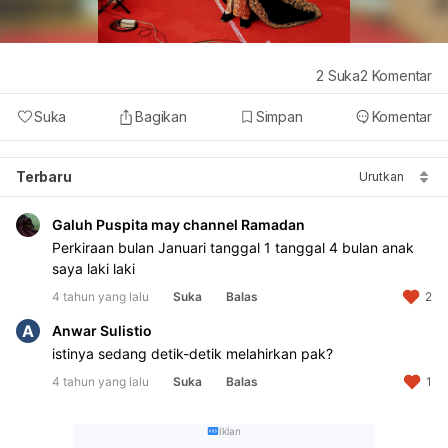
2
Suka
2
Komentar
Suka
Bagikan
Simpan
Komentar
Terbaru
Urutkan
Galuh Puspita may channel Ramadan
Perkiraan bulan Januari tanggal 1 tanggal 4 bulan anak 
saya laki laki
4 tahun yang lalu
Suka
Balas
2
A
Anwar Sulistio
istinya sedang detik-detik melahirkan pak?
4 tahun yang lalu
Suka
Balas
1
Iklan