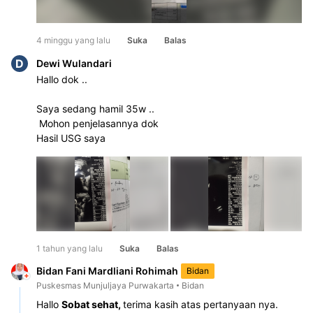
4 minggu yang lalu
Suka
Balas
D
Dewi Wulandari
Hallo dok ..
Saya sedang hamil 35w ..
 Mohon penjelasannya dok 
Hasil USG saya
1 tahun yang lalu
Suka
Balas
Bidan Fani Mardliani Rohimah
Bidan
Puskesmas Munjuljaya Purwakarta
Bidan
Hallo 
Sobat sehat, 
terima kasih atas pertanyaan nya.