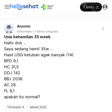
Anonim
Kehamilan
1 tahun yang lalu
Usia kehamilan 35 week
Hallo dok ..
Saya sedang hamil 35w ..
Hasil USG ketuban agak banyak (14).
BPD 9,1
HC 31,5
DDJ 142
BBJ 2036
AC 28 
FL 6,1
apakah itu normal?
Trimester 3
Maret 2025