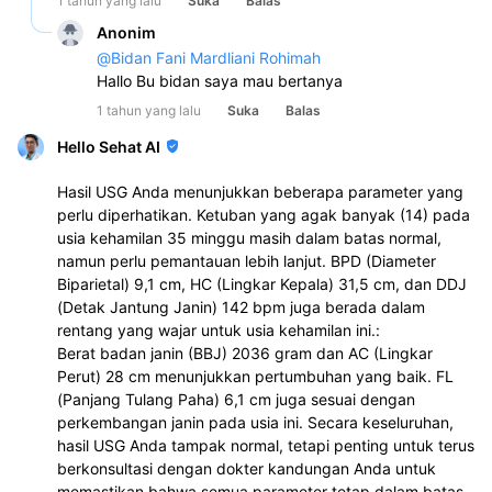
1 tahun yang lalu
Suka
Balas
Anonim
@
Bidan Fani Mardliani Rohimah
Hallo Bu bidan saya mau bertanya 
1 tahun yang lalu
Suka
Balas
Hello Sehat AI
Hasil USG Anda menunjukkan beberapa parameter yang
perlu diperhatikan. Ketuban yang agak banyak (14) pada
usia kehamilan 35 minggu masih dalam batas normal,
namun perlu pemantauan lebih lanjut. BPD (Diameter
Biparietal) 9,1 cm, HC (Lingkar Kepala) 31,5 cm, dan DDJ
(Detak Jantung Janin) 142 bpm juga berada dalam
rentang yang wajar untuk usia kehamilan ini.:
Berat badan janin (BBJ) 2036 gram dan AC (Lingkar
Perut) 28 cm menunjukkan pertumbuhan yang baik. FL
(Panjang Tulang Paha) 6,1 cm juga sesuai dengan
perkembangan janin pada usia ini. Secara keseluruhan,
hasil USG Anda tampak normal, tetapi penting untuk terus
berkonsultasi dengan dokter kandungan Anda untuk
memastikan bahwa semua parameter tetap dalam batas