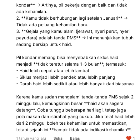
kondar** → Artinya, pil bekerja dengan baik dan tidak 
ada kehamilan.  
2. **Kamu tidak berhubungan lagi setelah Januari** → 
Tidak ada peluang kehamilan baru.  
3. **Gejala yang kamu alami (jerawat, nyeri perut, nyeri 
payudara) adalah tanda PMS** → Ini menunjukkan tubuh 
sedang bersiap untuk haid.  
Pil kondar memang bisa menyebabkan siklus haid 
menjadi **tidak teratur selama 1-3 bulan**, termasuk:  
- Haid lebih cepat atau lebih lambat  
- Siklus menjadi lebih pendek atau lebih panjang  
- Darah haid lebih sedikit atau lebih banyak dari biasanya  
Karena kamu sudah mengalami tanda-tanda PMS sejak 2 
minggu lalu, kemungkinan besar **haid akan segera 
datang**. Coba tunggu beberapa hari lagi, tetap jaga 
pola makan dan istirahat yang cukup. Jika telat haid lebih 
dari 2 minggu, boleh tes kehamilan untuk memastikan, 
tetapi sejauh ini **hampir tidak ada indikasi kehamilan**.
1 tahun yang lalu
Suka
Balas
1