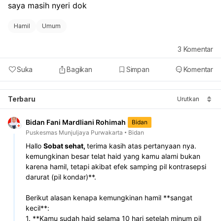
saya masih nyeri dok 
Hamil
Umum
3
Komentar
Suka
Bagikan
Simpan
Komentar
Terbaru
Urutkan
Bidan Fani Mardliani Rohimah
Bidan
Puskesmas Munjuljaya Purwakarta
Bidan
Hallo 
Sobat sehat, 
terima kasih atas pertanyaan nya.
kemungkinan besar telat haid yang kamu alami bukan 
karena hamil, tetapi akibat efek samping pil kontrasepsi 
darurat (pil kondar)**.  
Berikut alasan kenapa kemungkinan hamil **sangat 
kecil**:  
1. **Kamu sudah haid selama 10 hari setelah minum pil 