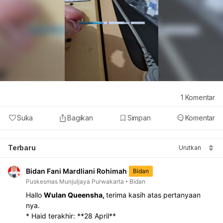
1
Komentar
Suka
Bagikan
Simpan
Komentar
Terbaru
Urutkan
Bidan Fani Mardliani Rohimah
Bidan
Puskesmas Munjuljaya Purwakarta
Bidan
Hallo 
Wulan Queensha, 
terima kasih atas pertanyaan 
nya.
* Haid terakhir: **28 April**