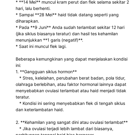
* **14 Mei** muncul kram perut dan flek selama sekitar 2 
hari, lalu berhenti.
* Sampai **28 Mei** haid tidak datang seperti yang 
diharapkan.
* Pada **9 Juni** Anda sudah terlambat sekitar 12 hari 
(jika siklus biasanya teratur) dan hasil tes kehamilan 
menunjukkan **1 garis (negatif)**.
* Saat ini muncul flek lagi.
Beberapa kemungkinan yang dapat menjelaskan kondisi 
ini:
1. **Gangguan siklus hormon**
   * Stres, kelelahan, perubahan berat badan, pola tidur, 
olahraga berlebihan, atau faktor hormonal lainnya dapat 
menyebabkan ovulasi terlambat atau haid menjadi tidak 
teratur.
   * Kondisi ini sering menyebabkan flek di tengah siklus 
dan keterlambatan haid.
2. **Kehamilan yang sangat dini atau ovulasi terlambat**
   * Jika ovulasi terjadi lebih lambat dari biasanya, 
perhitungan tanggal haid bisa bergeser.