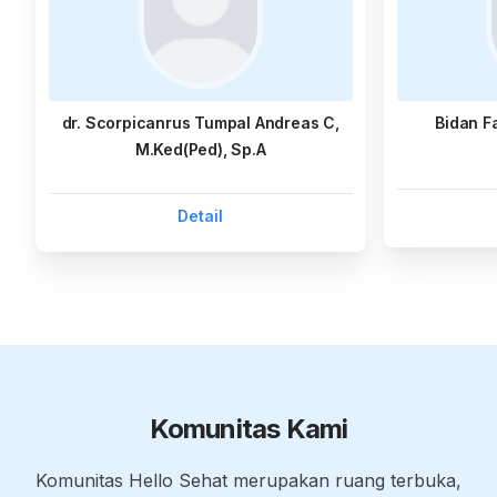
dr. Scorpicanrus Tumpal Andreas C,
Bidan F
M.Ked(Ped), Sp.A
Detail
Komunitas Kami
Komunitas Hello Sehat merupakan ruang terbuka,