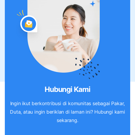
Hubungi Kami
Ingin ikut berkontribusi di komunitas sebagai Pakar,
Duta, atau ingin beriklan di laman ini? Hubungi kami
sekarang.