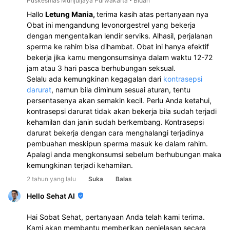
Hallo 
Letung Mania, 
terima kasih atas pertanyaan nya 
Obat ini mengandung levonorgestrel yang bekerja 
dengan mengentalkan lendir serviks. Alhasil, perjalanan 
sperma ke rahim bisa dihambat. Obat ini hanya efektif 
bekerja jika kamu mengonsumsinya dalam waktu 12-72 
jam atau 3 hari pasca berhubungan seksual.
Selalu ada kemungkinan kegagalan dari 
kontrasepsi 
darurat
, namun bila diminum sesuai aturan, tentu 
persentasenya akan semakin kecil. Perlu Anda ketahui, 
kontrasepsi darurat tidak akan bekerja bila sudah terjadi 
kehamilan dan janin sudah berkembang. Kontrasepsi 
darurat bekerja dengan cara menghalangi terjadinya 
pembuahan meskipun sperma masuk ke dalam rahim.
Apalagi anda mengkonsumsi sebelum berhubungan maka 
kemungkinan terjadi kehamilan.
2 tahun yang lalu
Suka
Balas
Hello Sehat AI
Hai Sobat Sehat, pertanyaan Anda telah kami terima.
Kami akan membantu memberikan penjelasan secara