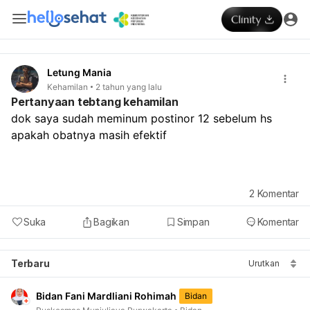
Letung Mania
Kehamilan
2 tahun yang lalu
Pertanyaan tebtang kehamilan
dok saya sudah meminum postinor 12 sebelum hs 
apakah obatnya masih efektif
2
Komentar
Suka
Bagikan
Simpan
Komentar
Terbaru
Urutkan
Bidan Fani Mardliani Rohimah
Bidan
Puskesmas Munjuljaya Purwakarta
Bidan