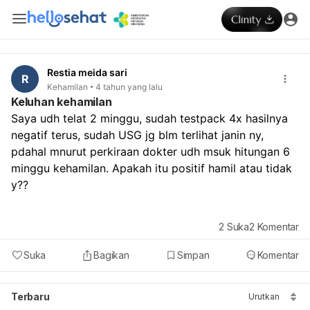
Restia meida sari
R
Kehamilan
4 tahun yang lalu
Keluhan kehamilan
Saya udh telat 2 minggu, sudah testpack 4x hasilnya 
negatif terus, sudah USG jg blm terlihat janin ny, 
pdahal mnurut perkiraan dokter udh msuk hitungan 6 
minggu kehamilan. Apakah itu positif hamil atau tidak 
y??
2
Suka
2
Komentar
Suka
Bagikan
Simpan
Komentar
Terbaru
Urutkan