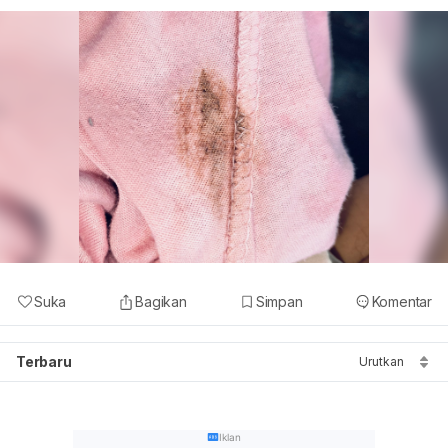
Suka
Bagikan
Simpan
Komentar
Terbaru
Urutkan
Iklan