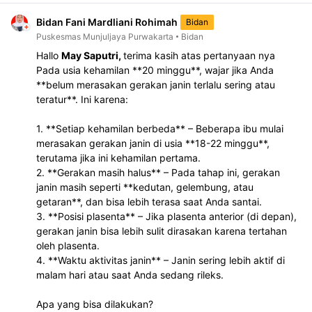
Bidan Fani Mardliani Rohimah
Bidan
Puskesmas Munjuljaya Purwakarta
Bidan
Hallo 
May Saputri, 
terima kasih atas pertanyaan nya 
Pada usia kehamilan **20 minggu**, wajar jika Anda 
**belum merasakan gerakan janin terlalu sering atau 
teratur**. Ini karena:  
1. **Setiap kehamilan berbeda** – Beberapa ibu mulai 
merasakan gerakan janin di usia **18-22 minggu**, 
terutama jika ini kehamilan pertama.  
2. **Gerakan masih halus** – Pada tahap ini, gerakan 
janin masih seperti **kedutan, gelembung, atau 
getaran**, dan bisa lebih terasa saat Anda santai.  
3. **Posisi plasenta** – Jika plasenta anterior (di depan), 
gerakan janin bisa lebih sulit dirasakan karena tertahan 
oleh plasenta.  
4. **Waktu aktivitas janin** – Janin sering lebih aktif di 
malam hari atau saat Anda sedang rileks.  
Apa yang bisa dilakukan?