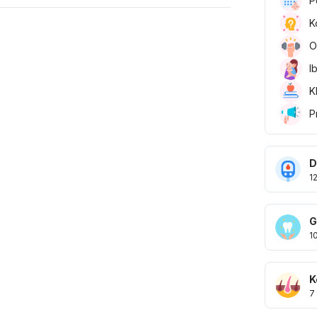
P
K
O
I
K
P
D
1
G
1
K
7