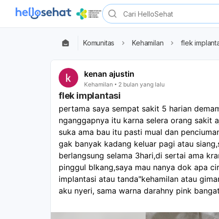
Komunitas
Kehamilan
flek implant
kenan ajustin
Kehamilan
2 bulan yang lalu
flek implantasi
pertama saya sempat sakit 5 harian demam
nganggapnya itu karna selera orang sakit aj
suka ama bau itu pasti mual dan penciuman 
gak banyak kadang keluar pagi atau siang,
berlangsung selama 3hari,di sertai ama kra
pinggul blkang,saya mau nanya dok apa ciri
implantasi atau tanda"kehamilan atau giman
aku nyeri, sama warna darahny pink banga