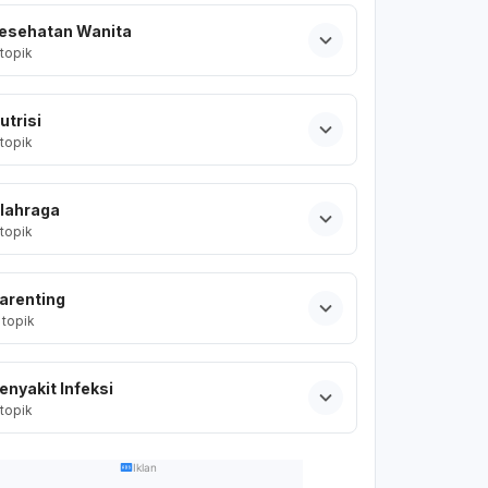
esehatan Wanita
topik
utrisi
topik
lahraga
topik
arenting
topik
enyakit Infeksi
topik
Iklan