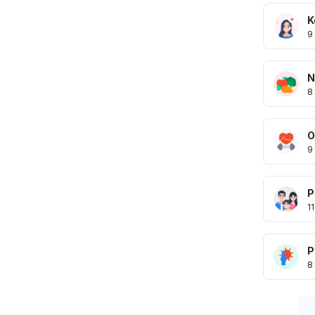
K
9
N
8
O
9
P
11
P
8