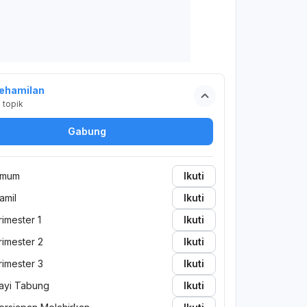
ehamilan
2
topik
Gabung
mum
Ikuti
amil
Ikuti
rimester 1
Ikuti
rimester 2
Ikuti
rimester 3
Ikuti
ayi Tabung
Ikuti