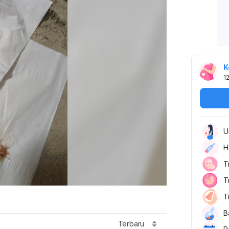
K
1
U
H
T
T
T
B
Terbaru