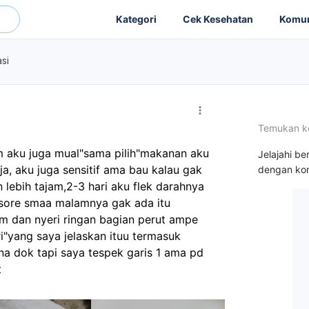
Kategori
Cek Kesehatan
Komun
asi
Temukan k
 aku juga mual"sama pilih"makanan aku 
Jelajahi be
a, aku juga sensitif ama bau kalau gak 
dengan kon
lebih tajam,2-3 hari aku flek darahnya 
sore smaa malamnya gak ada itu 
m dan nyeri ringan bagian perut ampe 
"yang saya jelaskan ituu termasuk 
a dok tapi saya tespek garis 1 ama pd 
t