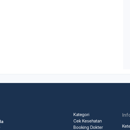
Kategori
Inf
Cek Kesehatan
da
Ket
Booking Dokter
r