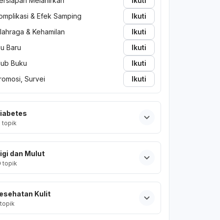
ersiapan Melahirkan
Ikuti
omplikasi & Efek Samping
Ikuti
lahraga & Kehamilan
Ikuti
bu Baru
Ikuti
lub Buku
Ikuti
romosi, Survei
Ikuti
iabetes
2
topik
igi dan Mulut
0
topik
esehatan Kulit
topik