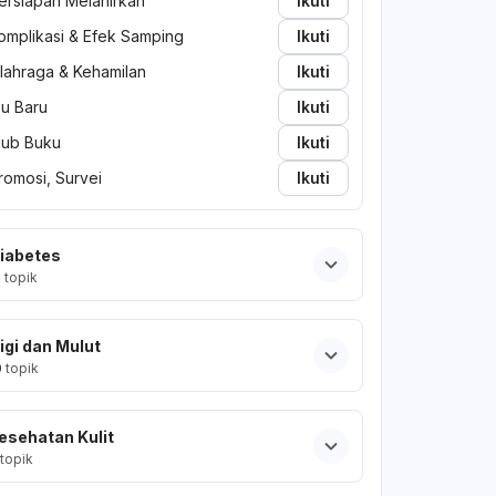
ersiapan Melahirkan
Ikuti
omplikasi & Efek Samping
Ikuti
lahraga & Kehamilan
Ikuti
bu Baru
Ikuti
lub Buku
Ikuti
romosi, Survei
Ikuti
iabetes
2
topik
igi dan Mulut
0
topik
esehatan Kulit
topik