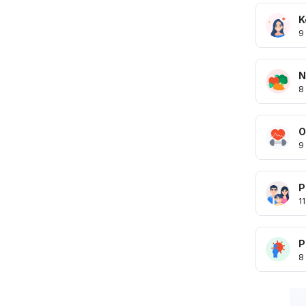
K
9
N
8
O
9
P
11
P
8