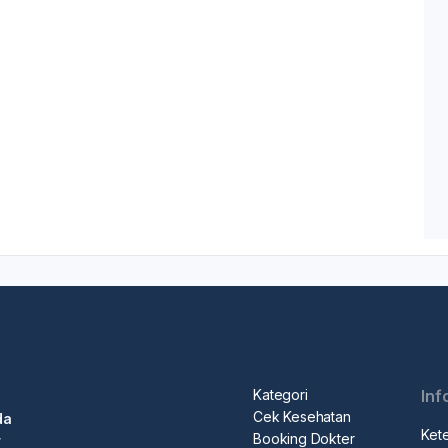
Kategori
Inf
Cek Kesehatan
da
Ket
Booking Dokter
r