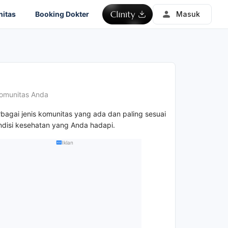
itas
Booking Dokter
Masuk
omunitas Anda
rbagai jenis komunitas yang ada dan paling sesuai
disi kesehatan yang Anda hadapi.
Iklan