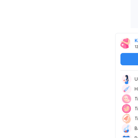
K
1
U
H
T
T
T
B