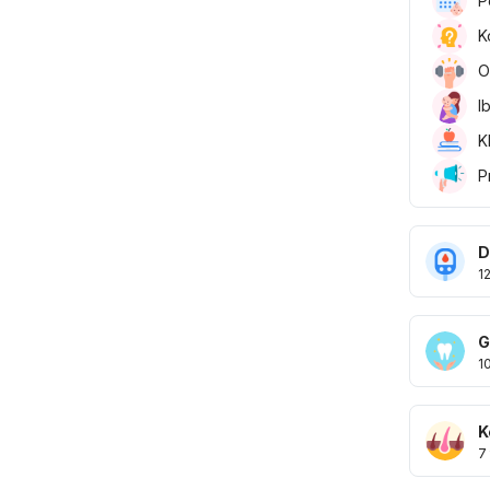
P
K
O
I
K
P
D
1
G
1
K
7