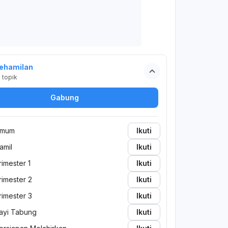
ehamilan
2
topik
Gabung
mum
Ikuti
amil
Ikuti
rimester 1
Ikuti
rimester 2
Ikuti
rimester 3
Ikuti
ayi Tabung
Ikuti