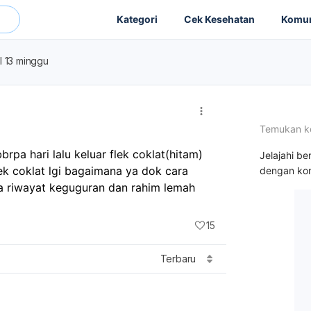
Kategori
Cek Kesehatan
Komun
l 13 minggu
Temukan k
pa hari lalu keluar flek coklat(hitam) 
Jelajahi be
ek coklat lgi bagaimana ya dok cara 
dengan kon
a riwayat keguguran dan rahim lemah
15
Terbaru