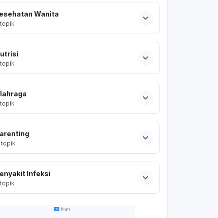
esehatan Wanita
topik
utrisi
topik
lahraga
topik
arenting
topik
enyakit Infeksi
topik
Iklan