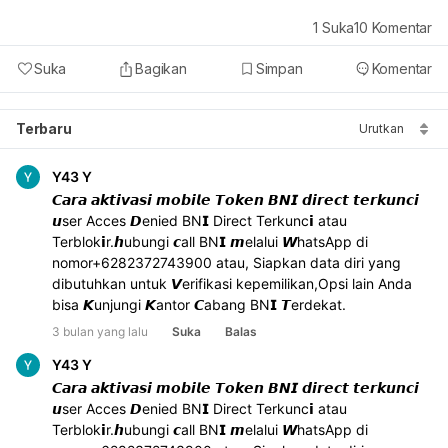
1
Suka
10
Komentar
Suka
Bagikan
Simpan
Komentar
Terbaru
Urutkan
Y43 Y
𝘾𝙖𝙧𝙖 𝙖𝙠𝙩𝙞𝙫𝙖𝙨𝙞 𝙢𝙤𝙗𝙞𝙡𝙚 𝙏𝙤𝙠𝙚𝙣 𝘽𝙉𝙄 𝙙𝙞𝙧𝙚𝙘𝙩 𝙩𝙚𝙧𝙠𝙪𝙣𝙘𝙞 
𝙪ser Acces 𝘿enied BN𝗜 Direct Terkunc𝗶 atau 
Terblok𝗶r.𝙝ubungi 𝙘all BN𝗜 𝙢elalui 𝙒hatsApp di 
nomor+6282372743900 atau, Siapkan data diri yang 
dibutuhkan untuk 𝙑erifikasi kepemilikan,Opsi lain Anda 
bisa 𝙆unjungi 𝙆antor 𝘾abang BN𝗜 𝙏erdekat.
3 bulan yang lalu
Suka
Balas
Y43 Y
𝘾𝙖𝙧𝙖 𝙖𝙠𝙩𝙞𝙫𝙖𝙨𝙞 𝙢𝙤𝙗𝙞𝙡𝙚 𝙏𝙤𝙠𝙚𝙣 𝘽𝙉𝙄 𝙙𝙞𝙧𝙚𝙘𝙩 𝙩𝙚𝙧𝙠𝙪𝙣𝙘𝙞 
𝙪ser Acces 𝘿enied BN𝗜 Direct Terkunc𝗶 atau 
Terblok𝗶r.𝙝ubungi 𝙘all BN𝗜 𝙢elalui 𝙒hatsApp di 