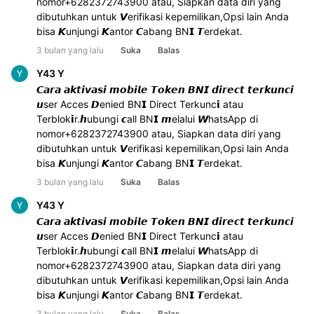
nomor+6282372743900 atau, Siapkan data diri yang 
dibutuhkan untuk 𝙑erifikasi kepemilikan,Opsi lain Anda 
bisa 𝙆unjungi 𝙆antor 𝘾abang BN𝗜 𝙏erdekat.
3 bulan yang lalu
Suka
Balas
Y43 Y
𝘾𝙖𝙧𝙖 𝙖𝙠𝙩𝙞𝙫𝙖𝙨𝙞 𝙢𝙤𝙗𝙞𝙡𝙚 𝙏𝙤𝙠𝙚𝙣 𝘽𝙉𝙄 𝙙𝙞𝙧𝙚𝙘𝙩 𝙩𝙚𝙧𝙠𝙪𝙣𝙘𝙞 
𝙪ser Acces 𝘿enied BN𝗜 Direct Terkunc𝗶 atau 
Terblok𝗶r.𝙝ubungi 𝙘all BN𝗜 𝙢elalui 𝙒hatsApp di 
nomor+6282372743900 atau, Siapkan data diri yang 
dibutuhkan untuk 𝙑erifikasi kepemilikan,Opsi lain Anda 
bisa 𝙆unjungi 𝙆antor 𝘾abang BN𝗜 𝙏erdekat.
3 bulan yang lalu
Suka
Balas
Y43 Y
𝘾𝙖𝙧𝙖 𝙖𝙠𝙩𝙞𝙫𝙖𝙨𝙞 𝙢𝙤𝙗𝙞𝙡𝙚 𝙏𝙤𝙠𝙚𝙣 𝘽𝙉𝙄 𝙙𝙞𝙧𝙚𝙘𝙩 𝙩𝙚𝙧𝙠𝙪𝙣𝙘𝙞 
𝙪ser Acces 𝘿enied BN𝗜 Direct Terkunc𝗶 atau 
Terblok𝗶r.𝙝ubungi 𝙘all BN𝗜 𝙢elalui 𝙒hatsApp di 
nomor+6282372743900 atau, Siapkan data diri yang 
dibutuhkan untuk 𝙑erifikasi kepemilikan,Opsi lain Anda 
bisa 𝙆unjungi 𝙆antor 𝘾abang BN𝗜 𝙏erdekat.
3 bulan yang lalu
Suka
Balas