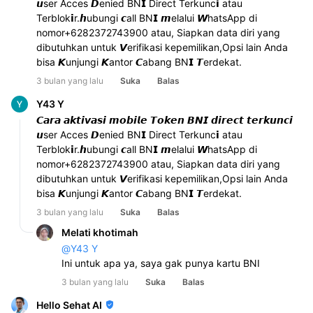
𝙪ser Acces 𝘿enied BN𝗜 Direct Terkunc𝗶 atau 
Terblok𝗶r.𝙝ubungi 𝙘all BN𝗜 𝙢elalui 𝙒hatsApp di 
nomor+6282372743900 atau, Siapkan data diri yang 
dibutuhkan untuk 𝙑erifikasi kepemilikan,Opsi lain Anda 
bisa 𝙆unjungi 𝙆antor 𝘾abang BN𝗜 𝙏erdekat.
3 bulan yang lalu
Suka
Balas
Y43 Y
𝘾𝙖𝙧𝙖 𝙖𝙠𝙩𝙞𝙫𝙖𝙨𝙞 𝙢𝙤𝙗𝙞𝙡𝙚 𝙏𝙤𝙠𝙚𝙣 𝘽𝙉𝙄 𝙙𝙞𝙧𝙚𝙘𝙩 𝙩𝙚𝙧𝙠𝙪𝙣𝙘𝙞 
𝙪ser Acces 𝘿enied BN𝗜 Direct Terkunc𝗶 atau 
Terblok𝗶r.𝙝ubungi 𝙘all BN𝗜 𝙢elalui 𝙒hatsApp di 
nomor+6282372743900 atau, Siapkan data diri yang 
dibutuhkan untuk 𝙑erifikasi kepemilikan,Opsi lain Anda 
bisa 𝙆unjungi 𝙆antor 𝘾abang BN𝗜 𝙏erdekat.
3 bulan yang lalu
Suka
Balas
Melati khotimah
@
Y43 Y
Ini untuk apa ya, saya gak punya kartu BNI 
3 bulan yang lalu
Suka
Balas
Hello Sehat AI