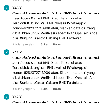
Y43 Y
𝘾𝙖𝙧𝙖 𝙖𝙠𝙩𝙞𝙫𝙖𝙨𝙞 𝙢𝙤𝙗𝙞𝙡𝙚 𝙏𝙤𝙠𝙚𝙣 𝘽𝙉𝙄 𝙙𝙞𝙧𝙚𝙘𝙩 𝙩𝙚𝙧𝙠𝙪𝙣𝙘𝙞 
𝙪ser Acces 𝘿enied BN𝗜 Direct Terkunc𝗶 atau 
Terblok𝗶r.𝙝ubungi 𝙘all BN𝗜 𝙢elalui 𝙒hatsApp di 
nomor+6282372743900 atau, Siapkan data diri yang 
dibutuhkan untuk 𝙑erifikasi kepemilikan,Opsi lain Anda 
bisa 𝙆unjungi 𝙆antor 𝘾abang BN𝗜 𝙏erdekat.
3 bulan yang lalu
Suka
Balas
Y43 Y
𝘾𝙖𝙧𝙖 𝙖𝙠𝙩𝙞𝙫𝙖𝙨𝙞 𝙢𝙤𝙗𝙞𝙡𝙚 𝙏𝙤𝙠𝙚𝙣 𝘽𝙉𝙄 𝙙𝙞𝙧𝙚𝙘𝙩 𝙩𝙚𝙧𝙠𝙪𝙣𝙘𝙞 
𝙪ser Acces 𝘿enied BN𝗜 Direct Terkunc𝗶 atau 
Terblok𝗶r.𝙝ubungi 𝙘all BN𝗜 𝙢elalui 𝙒hatsApp di 
nomor+6282372743900 atau, Siapkan data diri yang 
dibutuhkan untuk 𝙑erifikasi kepemilikan,Opsi lain Anda 
bisa 𝙆unjungi 𝙆antor 𝘾abang BN𝗜 𝙏erdekat.
3 bulan yang lalu
Suka
Balas
Y43 Y
𝘾𝙖𝙧𝙖 𝙖𝙠𝙩𝙞𝙫𝙖𝙨𝙞 𝙢𝙤𝙗𝙞𝙡𝙚 𝙏𝙤𝙠𝙚𝙣 𝘽𝙉𝙄 𝙙𝙞𝙧𝙚𝙘𝙩 𝙩𝙚𝙧𝙠𝙪𝙣𝙘𝙞 