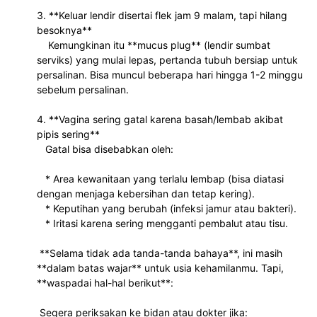
3. **Keluar lendir disertai flek jam 9 malam, tapi hilang 
besoknya**
    Kemungkinan itu **mucus plug** (lendir sumbat 
serviks) yang mulai lepas, pertanda tubuh bersiap untuk 
persalinan. Bisa muncul beberapa hari hingga 1-2 minggu 
sebelum persalinan.
4. **Vagina sering gatal karena basah/lembab akibat 
pipis sering**
   Gatal bisa disebabkan oleh:
   * Area kewanitaan yang terlalu lembap (bisa diatasi 
dengan menjaga kebersihan dan tetap kering).
   * Keputihan yang berubah (infeksi jamur atau bakteri).
   * Iritasi karena sering mengganti pembalut atau tisu.
 **Selama tidak ada tanda-tanda bahaya**, ini masih 
**dalam batas wajar** untuk usia kehamilanmu. Tapi, 
**waspadai hal-hal berikut**:
 Segera periksakan ke bidan atau dokter jika: