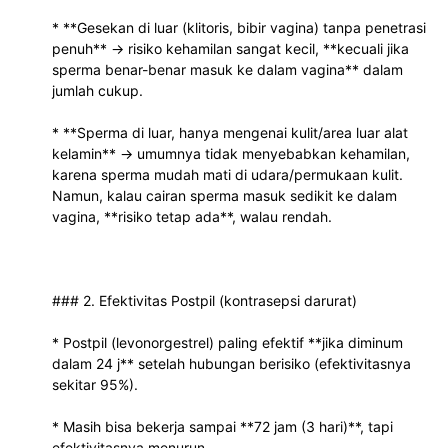
* **Gesekan di luar (klitoris, bibir vagina) tanpa penetrasi 
penuh** → risiko kehamilan sangat kecil, **kecuali jika 
sperma benar-benar masuk ke dalam vagina** dalam 
jumlah cukup.
* **Sperma di luar, hanya mengenai kulit/area luar alat 
kelamin** → umumnya tidak menyebabkan kehamilan, 
karena sperma mudah mati di udara/permukaan kulit. 
Namun, kalau cairan sperma masuk sedikit ke dalam 
vagina, **risiko tetap ada**, walau rendah.
### 2. Efektivitas Postpil (kontrasepsi darurat)
* Postpil (levonorgestrel) paling efektif **jika diminum 
dalam 24 j** setelah hubungan berisiko (efektivitasnya 
sekitar 95%).
* Masih bisa bekerja sampai **72 jam (3 hari)**, tapi 
efektivitasnya menurun.