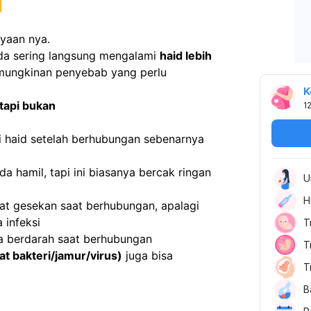
nyaan nya.
da sering langsung mengalami 
haid lebih 
mungkinan penyebab yang perlu 
K
 tapi bukan
1
i haid setelah berhubungan sebenarnya 
nda hamil, tapi ini biasanya bercak ringan 
U
H
bat gesekan saat berhubungan, apalagi 
 infeksi
T
a berdarah saat berhubungan
T
at bakteri/jamur/virus)
 juga bisa 
T
B