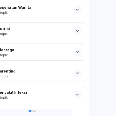
esehatan Wanita
topik
utrisi
topik
lahraga
topik
arenting
topik
enyakit Infeksi
topik
Iklan