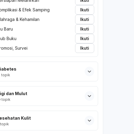
ersiapan Melahirkan
Ikuti
omplikasi & Efek Samping
Ikuti
lahraga & Kehamilan
Ikuti
bu Baru
Ikuti
lub Buku
Ikuti
romosi, Survei
Ikuti
iabetes
2
topik
igi dan Mulut
0
topik
esehatan Kulit
topik