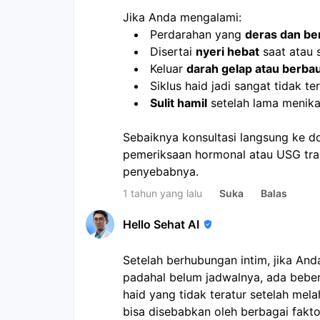
Jika Anda mengalami:
Perdarahan yang 
deras dan be
Disertai 
nyeri hebat
 saat atau
Keluar 
darah gelap atau berba
Siklus haid jadi sangat tidak te
Sulit hamil
 setelah lama menik
Sebaiknya konsultasi langsung ke d
pemeriksaan hormonal atau USG tra
penyebabnya.
1 tahun yang lalu
Suka
Balas
Hello Sehat AI
Setelah berhubungan intim, jika An
padahal belum jadwalnya, ada bebe
haid yang tidak teratur setelah mel
bisa disebabkan oleh berbagai fakto