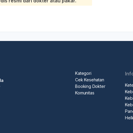
s resmi dari dokter atau pakar.
Kategori
Inf
Cek Kesehatan
da
Ket
Booking Dokter
r
Kebi
Komunitas
Kebi
Keb
Pan
Hel