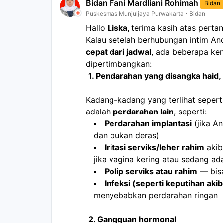
Bidan Fani Mardliani Rohimah
Bidan
Puskesmas Munjuljaya Purwakarta
Bidan
Hallo 
Liska, 
terima kasih atas perta
Kalau setelah berhubungan intim An
cepat dari jadwal
, ada beberapa ke
dipertimbangkan:
1. Pendarahan yang disangka haid,
Kadang-kadang yang terlihat sepert
adalah 
perdarahan lain
, seperti:
Perdarahan implantasi
 (jika A
dan bukan deras)
Iritasi serviks/leher rahim
 aki
jika vagina kering atau sedang ada
Polip serviks atau rahim
 — bis
Infeksi (seperti keputihan akib
menyebabkan perdarahan ringan
2. Gangguan hormonal