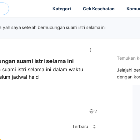
Kategori
Cek Kesehatan
Komun
 yah saya setelah berhubungan suami istri selama ini
Temukan k
ngan suami istri selama ini
suami istri selama ini dalam waktu 
Jelajahi be
elum jadwal haid
dengan kon
2
Terbaru