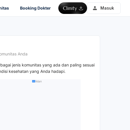
itas
Booking Dokter
Masuk
omunitas Anda
rbagai jenis komunitas yang ada dan paling sesuai
disi kesehatan yang Anda hadapi.
Iklan