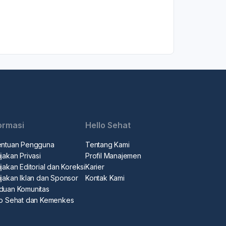
ormasi
Hello Sehat
entuan Pengguna
Tentang Kami
jakan Privasi
Profil Manajemen
jakan Editorial dan Koreksi
Karier
ijakan Iklan dan Sponsor
Kontak Kami
duan Komunitas
lo Sehat dan Kemenkes