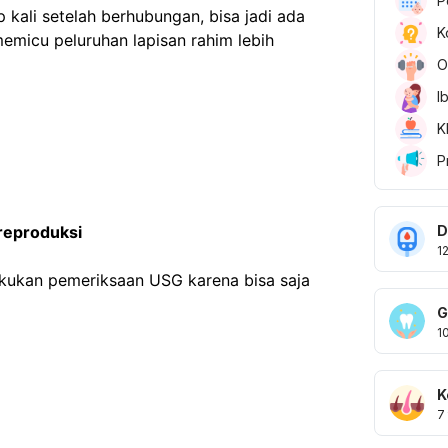
P
Jika siklus haid jadi maju terus setiap kali setelah berhubungan, bisa jadi ada 
K
emicu peluruhan lapisan rahim lebih 
O
I
K
P
D
reproduksi
1
ilakukan pemeriksaan USG karena bisa saja 
G
1
K
7