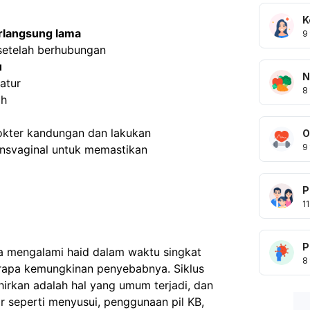
K
rlangsung lama
9
 setelah berhubungan
u
N
ratur
8
ah
okter kandungan dan lakukan 
O
9
nsvaginal untuk memastikan 
P
11
P
da mengalami haid dalam waktu singkat
8
rapa kemungkinan penyebabnya. Siklus
ahirkan adalah hal yang umum terjadi, dan
r seperti menyusui, penggunaan pil KB,