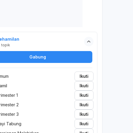
ehamilan
2
topik
Gabung
mum
Ikuti
amil
Ikuti
rimester 1
Ikuti
rimester 2
Ikuti
rimester 3
Ikuti
ayi Tabung
Ikuti