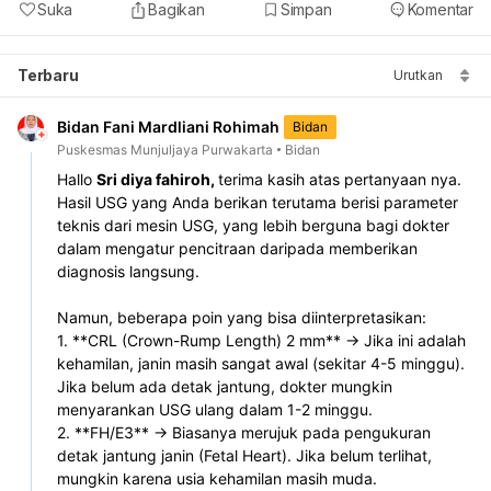
Suka
Bagikan
Simpan
Komentar
Terbaru
Urutkan
Bidan Fani Mardliani Rohimah
Bidan
Puskesmas Munjuljaya Purwakarta
Bidan
Hallo 
Sri diya fahiroh, 
terima kasih atas pertanyaan nya.
Hasil USG yang Anda berikan terutama berisi parameter 
teknis dari mesin USG, yang lebih berguna bagi dokter 
dalam mengatur pencitraan daripada memberikan 
diagnosis langsung.  
Namun, beberapa poin yang bisa diinterpretasikan:  
1. **CRL (Crown-Rump Length) 2 mm** → Jika ini adalah 
kehamilan, janin masih sangat awal (sekitar 4-5 minggu). 
Jika belum ada detak jantung, dokter mungkin 
menyarankan USG ulang dalam 1-2 minggu.  
2. **FH/E3** → Biasanya merujuk pada pengukuran 
detak jantung janin (Fetal Heart). Jika belum terlihat, 
mungkin karena usia kehamilan masih muda.  