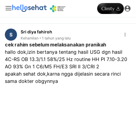
Sri diya fahiroh
S
Kehamilan
1 tahun yang lalu
cek rahim sebelum melaksanakan pranikah
hallo dok,izin bertanya tentang hasil USG dgn hasil  
4C-RS OB 13.3/1.1 58%/25 Hz routine HH PI 7.10-3.20 
AO 93% Gn 1 C6/M5 FH/E3 SRI II 3/CRI 2
apakah sehat dok,karna ngga dijelasin secara rinci 
sama dokter obgynnya