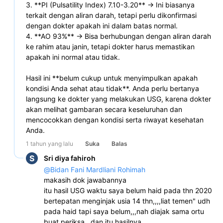
3. **PI (Pulsatility Index) 7.10-3.20** → Ini biasanya 
terkait dengan aliran darah, tetapi perlu dikonfirmasi 
dengan dokter apakah ini dalam batas normal.  
4. **AO 93%** → Bisa berhubungan dengan aliran darah 
ke rahim atau janin, tetapi dokter harus memastikan 
apakah ini normal atau tidak.  
Hasil ini **belum cukup untuk menyimpulkan apakah 
kondisi Anda sehat atau tidak**. Anda perlu bertanya 
langsung ke dokter yang melakukan USG, karena dokter 
akan melihat gambaran secara keseluruhan dan 
mencocokkan dengan kondisi serta riwayat kesehatan 
Anda.  
1 tahun yang lalu
Suka
Balas
S
Sri diya fahiroh
@
Bidan Fani Mardliani Rohimah
makasih dok jawabannya 
itu hasil USG waktu saya belum haid pada thn 2020 
bertepatan menginjak usia 14 thn,,,,liat temen" udh 
pada haid tapi saya belum,,,nah diajak sama ortu 
buat periksa,,,dan itu hasilnya 