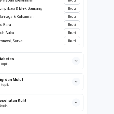
ersiapan Melahirkan
Ikuti
omplikasi & Efek Samping
Ikuti
lahraga & Kehamilan
Ikuti
bu Baru
Ikuti
lub Buku
Ikuti
romosi, Survei
Ikuti
iabetes
2
topik
igi dan Mulut
0
topik
esehatan Kulit
topik