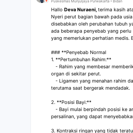
Puskesmas Munjuljaya Purwakarta
Bidan
Hallo 
Deva Nuraeni, 
terima kasih at
Nyeri perut bagian bawah pada usi
disebabkan oleh perubahan tubuh y
ada beberapa penyebab yang perlu d
yang memerlukan perhatian medis. Be
### **Penyebab Normal  
1. **Pertumbuhan Rahim:**  
   - Rahim yang membesar memberikan tekanan pada otot, ligamen, dan 
organ di sekitar perut.  
   - Ligamen yang menahan rahim dapat meregang, menyebabkan rasa nyeri, 
terutama saat bergerak mendadak.  
2. **Posisi Bayi:**  
   - Bayi mulai berpindah posisi ke arah bawah panggul menjelang persiapan 
persalinan, yang dapat menyebabkan 
3. Kontraksi ringan yang tidak teratur 