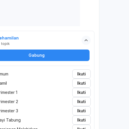
ehamilan
2
topik
Gabung
mum
Ikuti
amil
Ikuti
rimester 1
Ikuti
rimester 2
Ikuti
rimester 3
Ikuti
ayi Tabung
Ikuti