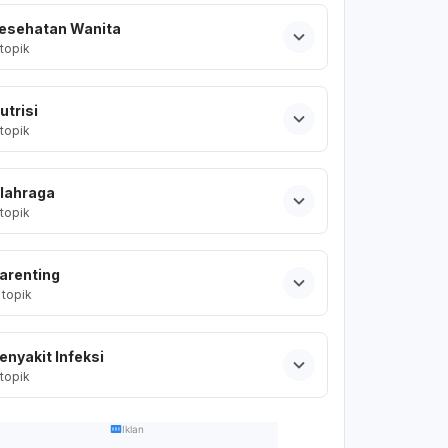
esehatan Wanita
topik
utrisi
topik
lahraga
topik
arenting
topik
enyakit Infeksi
topik
Iklan