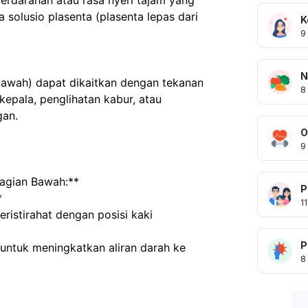
 solusio plasenta (plasenta lepas dari 
K
9
N
8
 kepala, penglihatan kabur, atau 
an.  
O
9
agian Bawah:**  
P
  
11
P
8