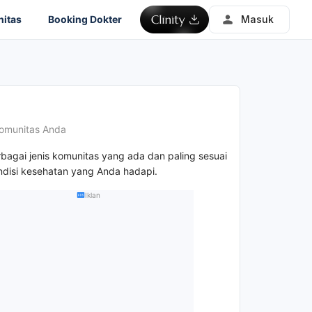
itas
Booking Dokter
Masuk
omunitas Anda
rbagai jenis komunitas yang ada dan paling sesuai
disi kesehatan yang Anda hadapi.
Iklan