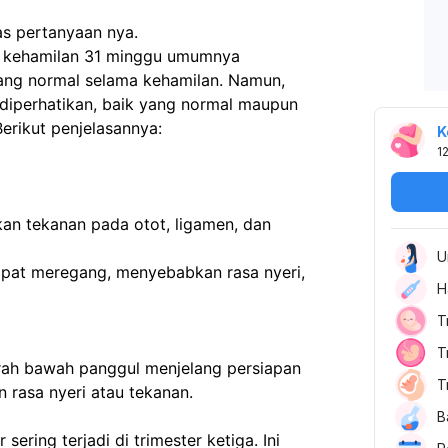
as pertanyaan nya.
a kehamilan 31 minggu umumnya 
ang normal selama kehamilan. Namun, 
iperhatikan, baik yang normal maupun 
rikut penjelasannya:  
K
1
U
H
T
T
T
rasa nyeri atau tekanan.  
B
sering terjadi di trimester ketiga. Ini 