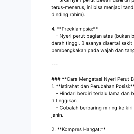
   - Jika nyeri perut bawah disertai perdarahan atau rasa nyeri tajam yang 
terus-menerus, ini bisa menjadi tanda
dinding rahim).  
4. **Preeklampsia:**  
   - Nyeri perut bagian atas (bukan bawah) dapat dikaitkan dengan tekanan 
darah tinggi. Biasanya disertai sakit
pembengkakan pada wajah dan tang
---
### **Cara Mengatasi Nyeri Perut B
1. **Istirahat dan Perubahan Posisi:**
   - Hindari berdiri terlalu lama dan beristirahat dengan posisi kaki 
ditinggikan.  
   - Cobalah berbaring miring ke kiri untuk meningkatkan aliran darah ke 
janin.  
2. **Kompres Hangat:**  