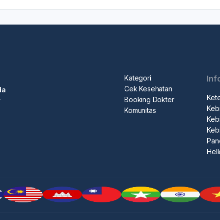
Kategori
Inf
Cek Kesehatan
da
Ket
Booking Dokter
r
Kebi
Komunitas
Kebi
Keb
Pan
Hel