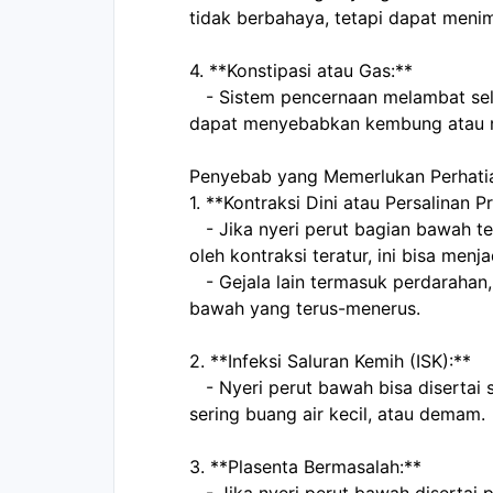
tidak berbahaya, tetapi dapat menim
4. **Konstipasi atau Gas:**  
   - Sistem pencernaan melambat selama kehamilan karena hormon, yang 
dapat menyebabkan kembung atau ny
Penyebab yang Memerlukan Perhatia
1. **Kontraksi Dini atau Persalinan P
   - Jika nyeri perut bagian bawah terasa seperti kram menstruasi atau diikuti 
oleh kontraksi teratur, ini bisa menj
   - Gejala lain termasuk perdarahan, cairan keluar, atau nyeri punggung 
bawah yang terus-menerus.  
2. **Infeksi Saluran Kemih (ISK):**  
   - Nyeri perut bawah bisa disertai sensasi terbakar saat buang air kecil, 
sering buang air kecil, atau demam. 
3. **Plasenta Bermasalah:**  