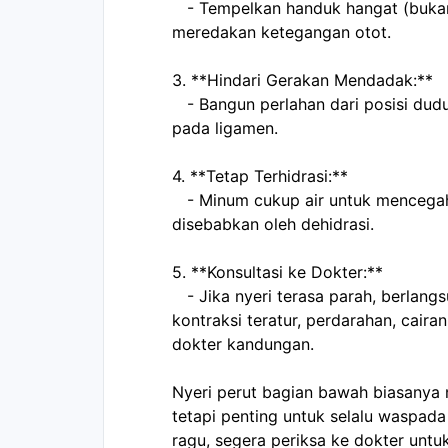
   - Tempelkan handuk hangat (bukan panas) pada area nyeri untuk 
meredakan ketegangan otot.  
3. **Hindari Gerakan Mendadak:**  
   - Bangun perlahan dari posisi duduk atau tidur untuk mengurangi tekanan 
pada ligamen.  
4. **Tetap Terhidrasi:**  
   - Minum cukup air untuk mencegah kontraksi Braxton Hicks yang 
disebabkan oleh dehidrasi.  
5. **Konsultasi ke Dokter:**  
   - Jika nyeri terasa parah, berlangsung lama, atau disertai gejala lain seperti 
kontraksi teratur, perdarahan, caira
dokter kandungan.  
Nyeri perut bagian bawah biasanya 
tetapi penting untuk selalu waspada
ragu, segera periksa ke dokter untu