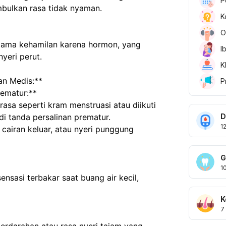
P
bulkan rasa tidak nyaman.  
K
O
I
eri perut.  
K
n Medis:**  
P
rematur:**  
D
adi tanda persalinan prematur.  
1
G
1
 
K
7