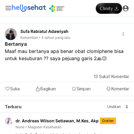
Sufa Rabiatul Adawiyah
Kehamilan
4 tahun yang lalu
Bertanya
Maaf mau bertanya apa benar obat clomiphene bisa 
untuk kesuburan ?? saya pejuang garis 2🙏😢
13
Suka
1
Komentar
Suka
Bagikan
Simpan
Komentar
Terbaru
Urutkan
dr. Andreas Wilson Setiawan, M.Kes, Akp
Dokter
None
Magister Kesehatan