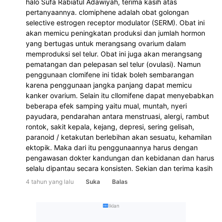
halo Sufa Rabiatul Adawiyah, terima kasih atas 
pertanyaannya. clomiphene adalah obat golongan 
selective estrogen receptor modulator (SERM). Obat ini 
akan memicu peningkatan produksi dan jumlah hormon 
yang bertugas untuk merangsang ovarium dalam 
memproduksi sel telur. Obat ini juga akan merangsang 
pematangan dan pelepasan sel telur (ovulasi). Namun 
penggunaan clomifene ini tidak boleh sembarangan 
karena penggunaan jangka panjang dapat memicu 
kanker ovarium. Selain itu cllomifene dapat menyebabkan 
beberapa efek samping yaitu mual, muntah, nyeri 
payudara, pendarahan antara menstruasi, alergi, rambut 
rontok, sakit kepala, kejang, depresi, sering gelisah, 
paranoid / ketakutan berlebihan akan sesuatu, kehamilan 
ektopik. Maka dari itu penggunaannya harus dengan 
pengawasan dokter kandungan dan kebidanan dan harus 
selalu dipantau secara konsisten. Sekian dan terima kasih
4 tahun yang lalu
Suka
Balas
Iklan