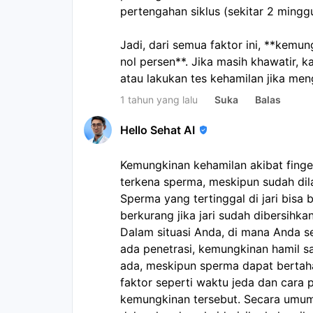
pertengahan siklus (sekitar 2 minggu
Jadi, dari semua faktor ini, **kemung
nol persen**. Jika masih khawatir, k
atau lakukan tes kehamilan jika men
1 tahun yang lalu
Suka
Balas
Hello Sehat AI
Kemungkinan kehamilan akibat finge
terkena sperma, meskipun sudah dilap
Sperma yang tertinggal di jari bisa 
berkurang jika jari sudah dibersihka
Dalam situasi Anda, di mana Anda s
ada penetrasi, kemungkinan hamil s
ada, meskipun sperma dapat bertaha
faktor seperti waktu jeda dan cara
kemungkinan tersebut. Secara umum,