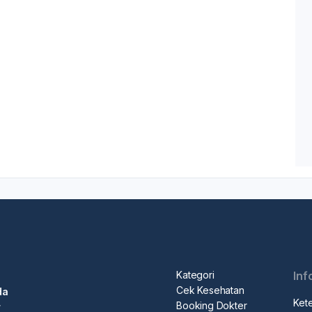
Kategori
Inf
Cek Kesehatan
da
Ket
Booking Dokter
r