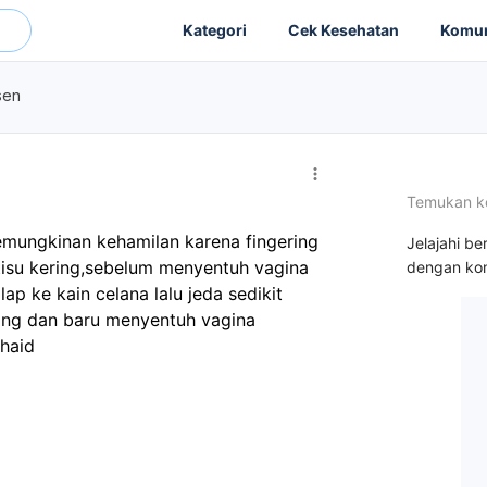
Kategori
Cek Kesehatan
Komun
sen
Temukan k
mungkinan kehamilan karena fingering 
Jelajahi be
tisu kering,sebelum menyentuh vagina 
dengan kon
lap ke kain celana lalu jeda sedikit 
ering dan baru menyentuh vagina
 haid