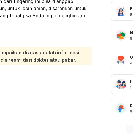
 dari fingering ini bisa dianggap
n, untuk lebih aman, disarankan untuk
K
9
ng tepat jika Anda ingin menghindari
N
8
ampaikan di atas adalah informasi
O
s resmi dari dokter atau pakar.
9
P
11
P
8