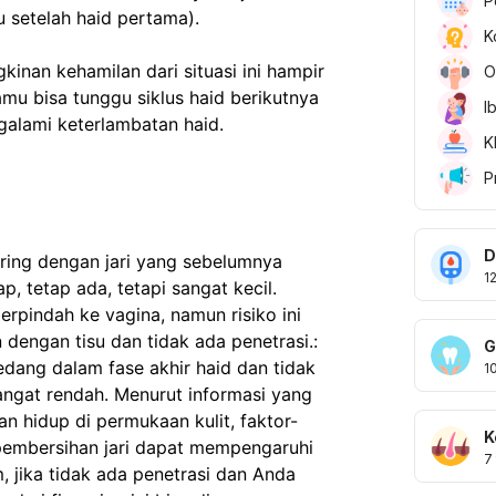
P
 setelah haid pertama).  
K
kinan kehamilan dari situasi ini hampir 
O
amu bisa tunggu siklus haid berikutnya 
I
galami keterlambatan haid.
K
P
D
ring dengan jari yang sebelumnya
1
, tetap ada, tetapi sangat kecil.
berpindah ke vagina, namun risiko ini
n dengan tisu dan tidak ada penetrasi.:
G
edang dalam fase akhir haid dan tidak
1
angat rendah. Menurut informasi yang
n hidup di permukaan kulit, faktor-
K
 pembersihan jari dapat mempengaruhi
7
 jika tidak ada penetrasi dan Anda