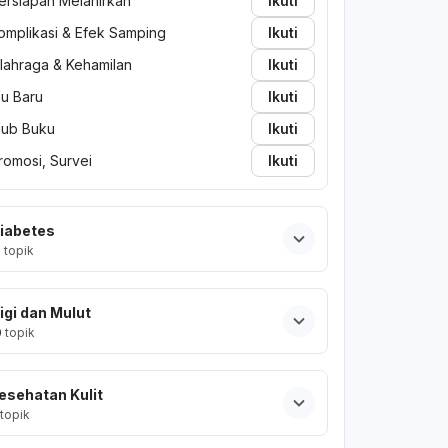
ersiapan Melahirkan
Ikuti
omplikasi & Efek Samping
Ikuti
lahraga & Kehamilan
Ikuti
bu Baru
Ikuti
lub Buku
Ikuti
romosi, Survei
Ikuti
iabetes
2
topik
igi dan Mulut
0
topik
esehatan Kulit
topik