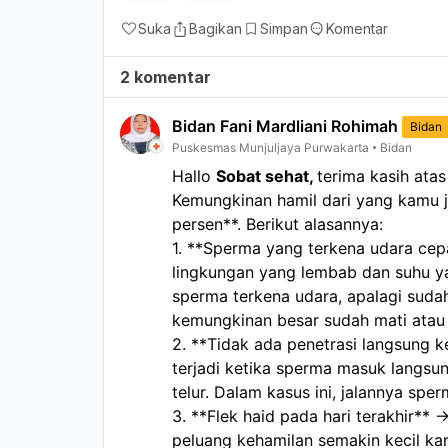
Suka
Bagikan
Simpan
Komentar
2 komentar
Bidan Fani Mardliani Rohimah
Bidan
Puskesmas Munjuljaya Purwakarta
Bidan
Hallo 
Sobat sehat, 
terima kasih ata
Kemungkinan hamil dari yang kamu je
persen**. Berikut alasannya:  
1. **Sperma yang terkena udara ce
lingkungan yang lembab dan suhu yan
sperma terkena udara, apalagi sudah 
kemungkinan besar sudah mati atau ti
2. **Tidak ada penetrasi langsung 
terjadi ketika sperma masuk langsu
telur. Dalam kasus ini, jalannya spe
3. **Flek haid pada hari terakhir** 
peluang kehamilan semakin kecil kar