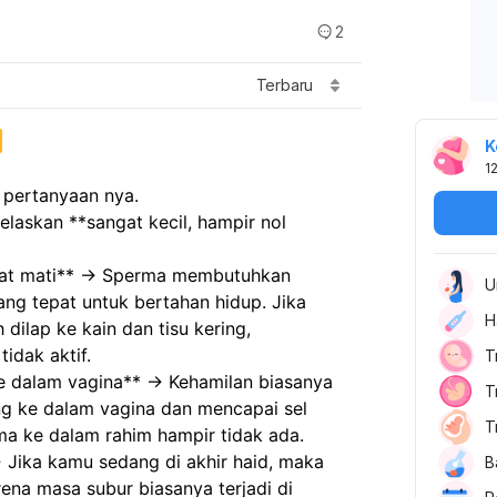
2
Terbaru
K
1
s pertanyaan nya.
laskan **sangat kecil, hampir nol 
pat mati** → Sperma membutuhkan 
U
g tepat untuk bertahan hidup. Jika 
H
dilap ke kain dan tisu kering, 
dak aktif.  
T
ke dalam vagina** → Kehamilan biasanya 
T
ng ke dalam vagina dan mencapai sel 
T
rma ke dalam rahim hampir tidak ada.  
→ Jika kamu sedang di akhir haid, maka 
B
ena masa subur biasanya terjadi di 