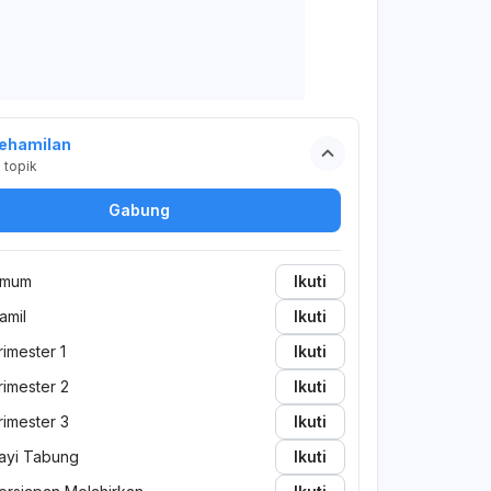
ehamilan
2
topik
Gabung
mum
Ikuti
amil
Ikuti
rimester 1
Ikuti
rimester 2
Ikuti
rimester 3
Ikuti
ayi Tabung
Ikuti