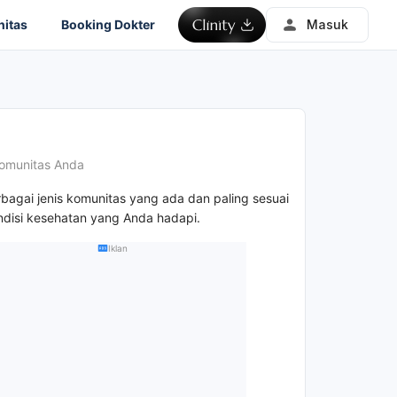
itas
Booking Dokter
Masuk
omunitas Anda
rbagai jenis komunitas yang ada dan paling sesuai
disi kesehatan yang Anda hadapi.
Iklan