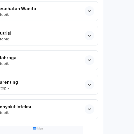
esehatan Wanita
topik
utrisi
topik
lahraga
topik
arenting
topik
enyakit Infeksi
topik
Iklan