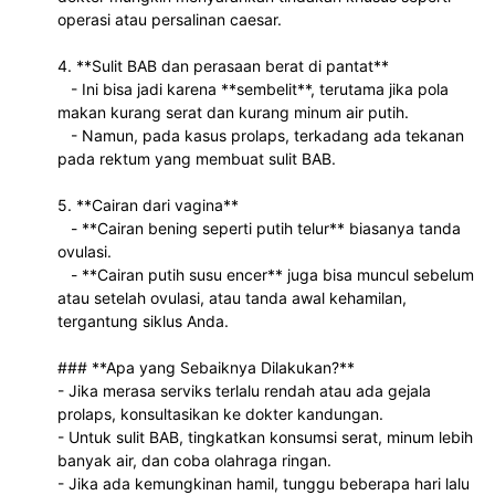
operasi atau persalinan caesar.  
4. **Sulit BAB dan perasaan berat di pantat**  
   - Ini bisa jadi karena **sembelit**, terutama jika pola 
makan kurang serat dan kurang minum air putih.  
   - Namun, pada kasus prolaps, terkadang ada tekanan 
pada rektum yang membuat sulit BAB.  
5. **Cairan dari vagina**  
   - **Cairan bening seperti putih telur** biasanya tanda 
ovulasi.  
   - **Cairan putih susu encer** juga bisa muncul sebelum 
atau setelah ovulasi, atau tanda awal kehamilan, 
tergantung siklus Anda.  
### **Apa yang Sebaiknya Dilakukan?**  
- Jika merasa serviks terlalu rendah atau ada gejala 
prolaps, konsultasikan ke dokter kandungan.  
- Untuk sulit BAB, tingkatkan konsumsi serat, minum lebih 
banyak air, dan coba olahraga ringan.  
- Jika ada kemungkinan hamil, tunggu beberapa hari lalu 