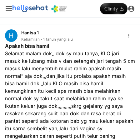
Hanisa 1
Kehamilan
1 tahun yang lalu
Apakah bisa hamil
Selamat malam dok,,,dok sy mau tanya, KLO jari 
masuk ke lubang miss v dan setengah jari tengah 5 cm 
masuk lalu menyentuh mulut rahim apakah masih 
normal² aja dok,,,dan jika itu prolabs apakah masih 
bisa hamil dok,,,lalu KLO masih bisa hamil 
kemungkinan itu kecil apa masih bisa melahirkan 
normal dok sy takut saat melahirkan rahim nya ke 
ikutan keluar juga dok,,,,,,,,,,,skrg gejalany yg saya 
rasakan sekarang sulit bab dok dan rasa berat di 
pantat seperti ada kotoran bab yg mau keluar apakah 
itu karna sembelit yah,,lalu dari vagina sy 
mengeluarkan cairan seperti putih telur bening 