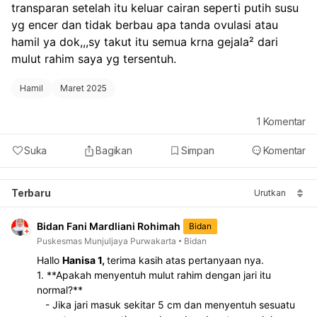
transparan setelah itu keluar cairan seperti putih susu 
yg encer dan tidak berbau apa tanda ovulasi atau 
hamil ya dok,,,sy takut itu semua krna gejala² dari 
mulut rahim saya yg tersentuh.
Hamil
Maret 2025
1
Komentar
Suka
Bagikan
Simpan
Komentar
Terbaru
Urutkan
Bidan Fani Mardliani Rohimah
Bidan
Puskesmas Munjuljaya Purwakarta
Bidan
Hallo 
Hanisa 1, 
terima kasih atas pertanyaan nya.
1. **Apakah menyentuh mulut rahim dengan jari itu 
normal?**  
   - Jika jari masuk sekitar 5 cm dan menyentuh sesuatu 