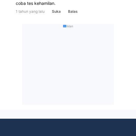
coba tes kehamilan.  
1 tahun yang lalu
Suka
Balas
Iklan