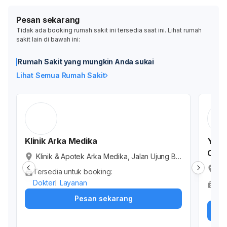
Pesan sekarang
Tidak ada booking rumah sakit ini tersedia saat ini. Lihat rumah
sakit lain di bawah ini:
Rumah Sakit yang mungkin Anda sukai
Lihat Semua Rumah Sakit
Klinik Arka Medika
Yaya
Caba
Klinik & Apotek Arka Medika, Jalan Ujung Bo
ri, Antang, Kota Makassar, Sulawesi Selatan, I
Co
Tersedia untuk booking:
ndonesia
en
Dokter
Layanan
Ter
ot
Lay
Pesan sekarang