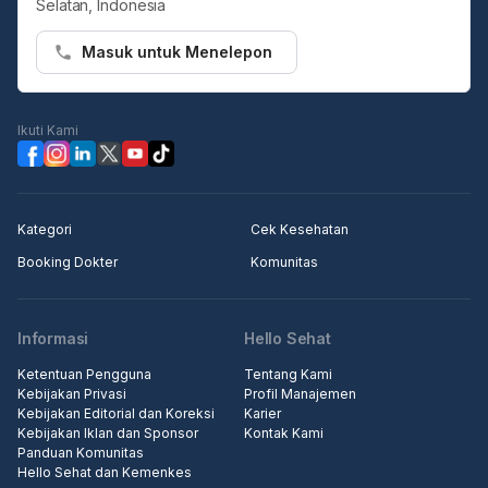
Selatan, Indonesia
Hello Sehat ingin menjadi sumber informasi Anda dalam membuat
Masuk untuk Menelepon
keputusan kesehatan dan agar Anda bisa selalu hidup sehat dan
bahagia.
Ikuti Kami
Kategori
Cek Kesehatan
Booking Dokter
Komunitas
Informasi
Hello Sehat
Ketentuan Pengguna
Tentang Kami
Kebijakan Privasi
Profil Manajemen
Kebijakan Editorial dan Koreksi
Karier
Kebijakan Iklan dan Sponsor
Kontak Kami
Panduan Komunitas
Hello Sehat dan Kemenkes