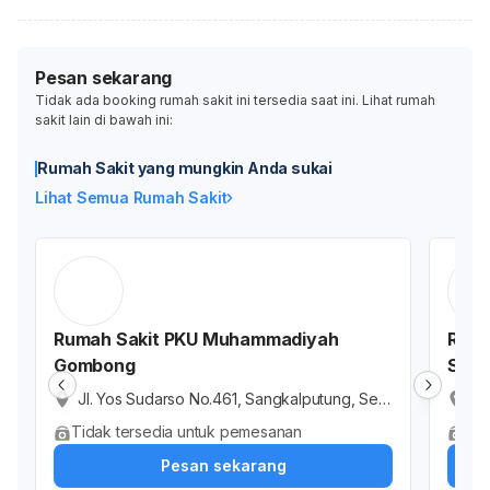
Pesan sekarang
Tidak ada booking rumah sakit ini tersedia saat ini. Lihat rumah
sakit lain di bawah ini:
Rumah Sakit yang mungkin Anda sukai
Lihat Semua Rumah Sakit
Rumah Sakit PKU Muhammadiyah
Ruma
Gombong
Sru
Jl. Yos Sudarso No.461, Sangkalputung, Sem
Ru
ondo, Kec. Gombong, Kabupaten Kebumen,
Ja
Tidak tersedia untuk pemesanan
Tid
Jawa Tengah 54421, Indonesia
eb
Pesan sekarang