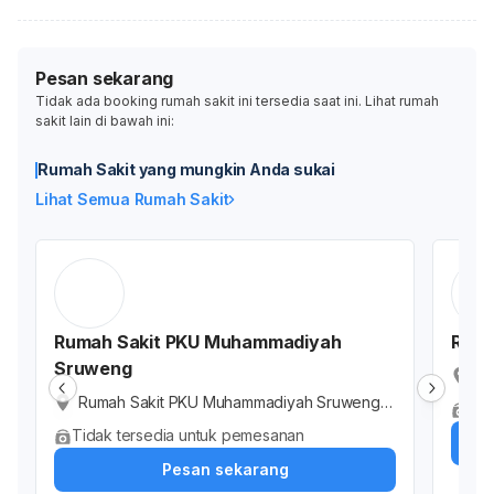
Pesan sekarang
Tidak ada booking rumah sakit ini tersedia saat ini. Lihat rumah
sakit lain di bawah ini:
Rumah Sakit yang mungkin Anda sukai
Lihat Semua Rumah Sakit
Rumah Sakit PKU Muhammadiyah
RSU 
Sruweng
RS
la
Rumah Sakit PKU Muhammadiyah Sruweng,
Tid
Ja
Jalan Raya Sruweng, Sruweng, Kabupaten K
Tidak tersedia untuk pemesanan
ebumen, Jawa Tengah, Indonesia
Pesan sekarang