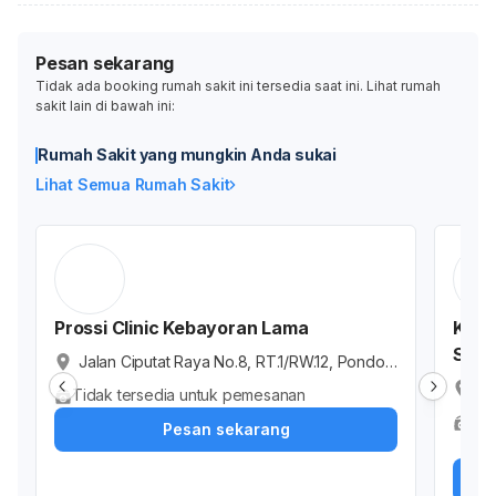
Pesan sekarang
Tidak ada booking rumah sakit ini tersedia saat ini. Lihat rumah
sakit lain di bawah ini:
Rumah Sakit yang mungkin Anda sukai
Lihat Semua Rumah Sakit
Prossi Clinic Kebayoran Lama
Klini
Solu
Jalan Ciputat Raya No.8, RT.1/RW.12, Pondok
Pinang, Kebayoran Lama, Kota Jakarta Selat
De
Tidak tersedia untuk pemesanan
an, Daerah Khusus Ibukota Jakarta, Indonesi
Su
Ter
Pesan sekarang
a
n 
Dok
h 