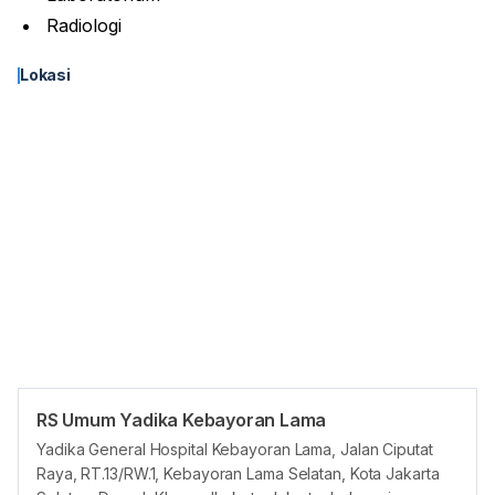
Radiologi
Lokasi
RS Umum Yadika Kebayoran Lama
Panduan Pasien
Yadika General Hospital Kebayoran Lama, Jalan Ciputat
Pasien dapat membuat janji temu di RS Umum Yadika Kebayoran
Raya, RT.13/RW.1, Kebayoran Lama Selatan, Kota Jakarta
Lama di platform Hello Sehat melalui cara berikut: