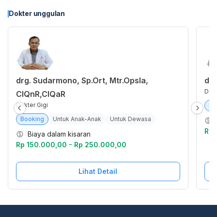
Dokter unggulan
drg. Sudarmono, Sp.Ort, Mtr.Opsla,
drg
Dokt
CIQnR,CIQaR
Dokter Gigi
Bo
Booking
Untuk Anak-Anak
Untuk Dewasa
Rp 
Biaya dalam kisaran
Rp 150.000,00 - Rp 250.000,00
Lihat Detail