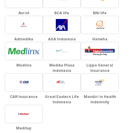
Avrist
BCA life
BNI life
Admedika
AXA Indonesia
Hanwha
Medlinx
Medika Plaxa
Lippo General
Indonesia
Insurance
CAR Insurance
Great Eastern Life
Mandiri in Health
Indonesia
Indemnity
Meditap