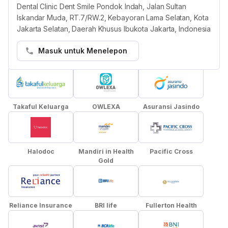
Semua penyedia layanan di HHG wajib
Dental Clinic Dent Smile Pondok Indah, Jalan Sultan
mencantumkan paket asuransi dalam jaringan secara
Iskandar Muda, RT.7/RW.2, Kebayoran Lama Selatan, Kota
akurat. Jika terdapat masalah, tim Layanan kami akan
Jakarta Selatan, Daerah Khusus Ibukota Jakarta, Indonesia
membantu menghubungkan Anda dengan penyedia
Masuk untuk Menelepon
layanan.
Takaful Keluarga
OWLEXA
Asuransi Jasindo
Halodoc
Mandiri in Health
Pacific Cross
Gold
Reliance Insurance
BRI life
Fullerton Health