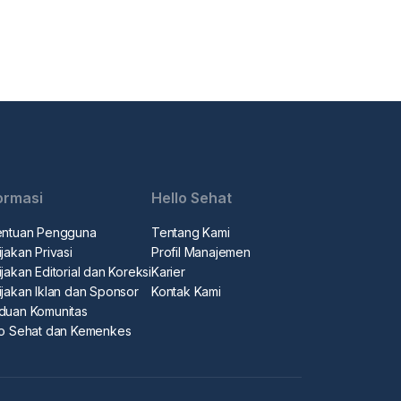
ormasi
Hello Sehat
entuan Pengguna
Tentang Kami
jakan Privasi
Profil Manajemen
jakan Editorial dan Koreksi
Karier
ijakan Iklan dan Sponsor
Kontak Kami
duan Komunitas
lo Sehat dan Kemenkes