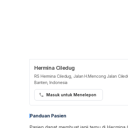
Hermina Ciledug
RS Hermina Ciledug, Jalan H.Mencong Jalan Cile
Banten, Indonesia
Masuk untuk Menelepon
Panduan Pasien
Pasien dapat membuat janji temu di Hermina Ci