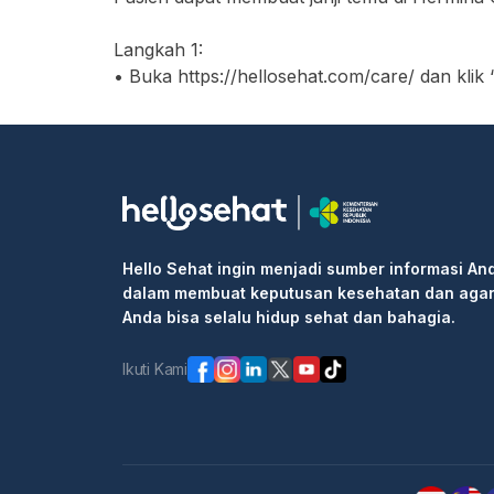
Langkah 1:
• Buka https://hellosehat.com/care/ dan klik
• Masukkan "Hermina Ciledug" di kotak penc
• Cari layanan yang Anda butuhkan atau dok
• Pilih waktu ujian dan klik kotak "Lanjutka
• Isi informasi pribadi Anda dan selesaikan 
Langkah 2: Pergi ke rumah sakit atau klinik 
informasi pemesanan kepada resepsionis/pe
Hello Sehat ingin menjadi sumber informasi An
Langkah 3: Masuk ke klinik untuk pemeriksaa
dalam membuat keputusan kesehatan dan aga
Anda bisa selalu hidup sehat dan bahagia.
Ikuti Kami