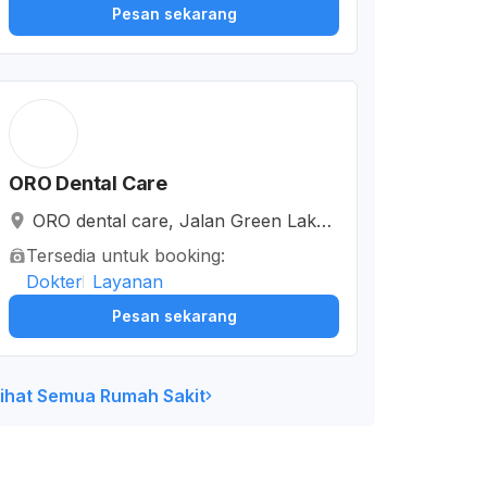
Pesan sekarang
ORO Dental Care
ORO dental care, Jalan Green Lake
City Boulevard, Petir, Kota Tangeran
Tersedia untuk booking:
g, Banten, Indonesia
Dokter
Layanan
Pesan sekarang
ihat Semua Rumah Sakit