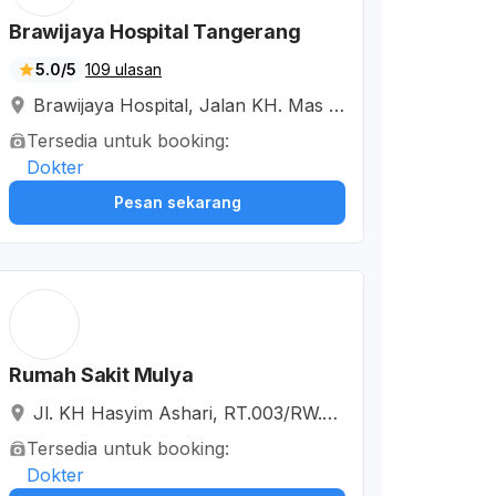
Brawijaya Hospital Tangerang
5.0/5
109 ulasan
Brawijaya Hospital, Jalan KH. Mas M
ansyur, RT.005/RW.007, Kunciran In
Tersedia untuk booking:
dah, Tangerang City, Banten, Indone
Dokter
sia
Pesan sekarang
Rumah Sakit Mulya
Jl. KH Hasyim Ashari, RT.003/RW.00
1, Kenanga, Kota Tangerang, Bante
Tersedia untuk booking:
n, Indonesia
Dokter