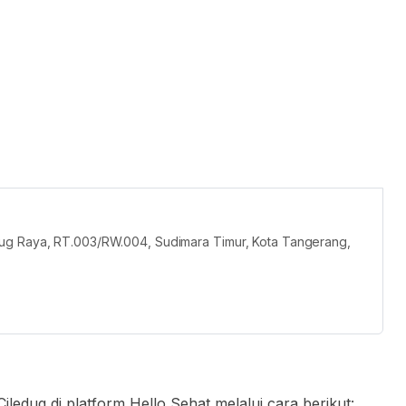
dug Raya, RT.003/RW.004, Sudimara Timur, Kota Tangerang,
ledug di platform Hello Sehat melalui cara berikut: