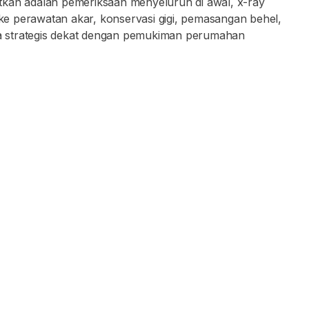
tkan adalah pemeriksaan menyeluruh di awal, x-ray
gga ke perawatan akar, konservasi gigi, pemasangan behel,
uga strategis dekat dengan pemukiman perumahan