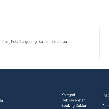
, Petir, Kota Tangerang, Banten, Indonesia
Kategori
Inf
Cek Kesehatan
da
Ket
Booking Dokter
r