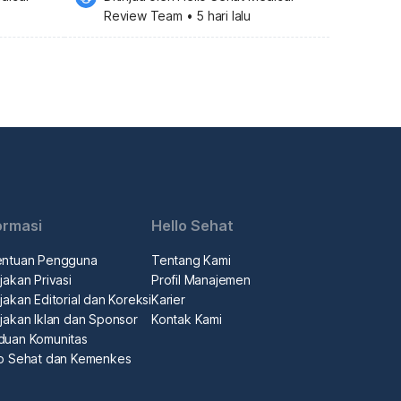
Review Team
•
5 hari lalu
ormasi
Hello Sehat
entuan Pengguna
Tentang Kami
jakan Privasi
Profil Manajemen
jakan Editorial dan Koreksi
Karier
jakan Iklan dan Sponsor
Kontak Kami
duan Komunitas
lo Sehat dan Kemenkes