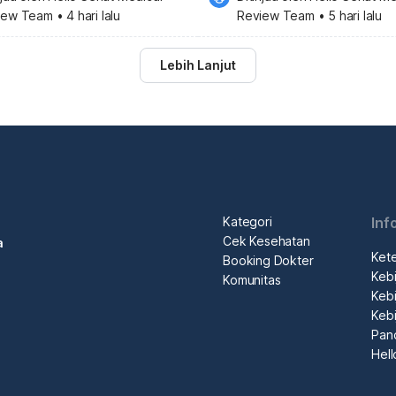
iew Team
•
4 hari lalu
Review Team
•
5 hari lalu
Lebih Lanjut
Kategori
Inf
Cek Kesehatan
a
Ket
Booking Dokter
Kebi
Komunitas
Kebi
Kebi
Pan
Hel