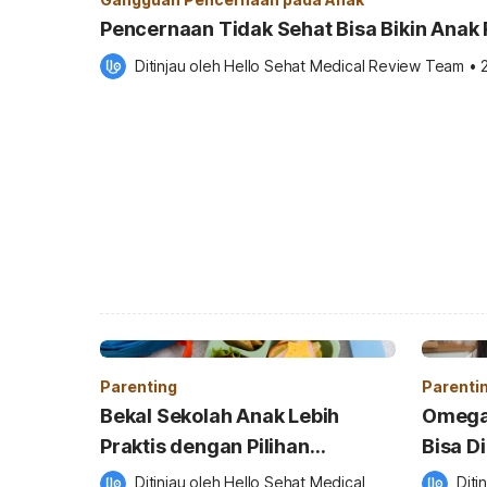
Pencernaan Tidak Sehat Bisa Bikin Anak
Ditinjau oleh 
Hello Sehat Medical Review Team
•
2
Parenting
Parenti
Bekal Sekolah Anak Lebih
Omega 
Praktis dengan Pilihan
Bisa D
Minuman Bernutrisi
Ditinjau oleh 
Hello Sehat Medical 
Diti