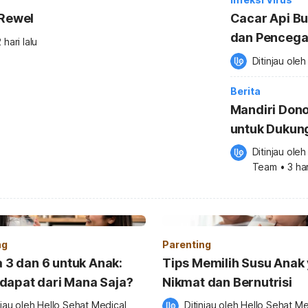
 Rewel
Cacar Api Bu
dan Penceg
 hari lalu
Ditinjau oleh
Berita
Mandiri Dono
untuk Dukun
Nasional
Ditinjau oleh
Team
•
3 har
ng
Parenting
3 dan 6 untuk Anak:
Tips Memilih Susu Anak
idapat dari Mana Saja?
Nikmat dan Bernutrisi
njau oleh 
Hello Sehat Medical 
Ditinjau oleh 
Hello Sehat Med