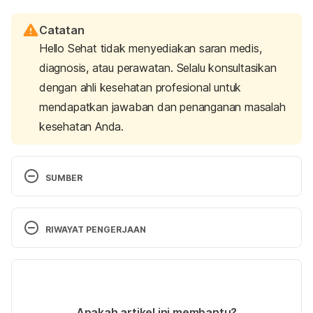
Catatan
Hello Sehat tidak menyediakan saran medis,
diagnosis, atau perawatan. Selalu konsultasikan
dengan ahli kesehatan profesional untuk
mendapatkan jawaban dan penanganan masalah
kesehatan Anda.
SUMBER
Nose and throat. (2021). Retrieved 11 January 
2021, from https://www.healthdirect.gov.au/nose-
RIWAYAT PENGERJAAN
and-throat
Versi Terbaru
Sore throat – Symptoms and causes. (2021). 
Retrieved 11 January 2021, from 
25/01/2021
https://www.mayoclinic.org/diseases-
Ditulis oleh
dr. Ferucha Moulanda, Sp.THT-KL
Apakah artikel ini membantu?