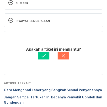
SUMBER
http://www.patient.co.uk/doctor/Thyroid-Disease-
and-Surgery.htm
RIWAYAT PENGERJAAN
Versi Terbaru
08/01/2021
Ditulis oleh 
Lika Aprilia Samiadi
Apakah artikel ini membantu?
Ditinjau secara medis oleh
dr. Tania Savitri
Diperbarui oleh: 
Fajarina Nurin
ARTIKEL TERKAIT
Cara Mengobati Leher yang Bengkak Sesuai Penyebabnya
Jangan Sampai Tertukar, Ini Bedanya Penyakit Gondok dan
Gondongan