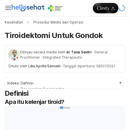
Kesehatan
Prosedur Medis dan Operasi
Tiroidektomi Untuk Gondok
Ditinjau secara medis oleh
dr. Tania Savitri
·
General
Practitioner
·
Integrated Therapeutic
Ditulis oleh
Lika Aprilia Samiadi
·
Tanggal diperbarui 08/01/2021
Indeks:
Definisi
Pencegahan & peringatan
Definisi
Proses
Apa itu kelenjar tiroid?
Komplikasi
Iklan