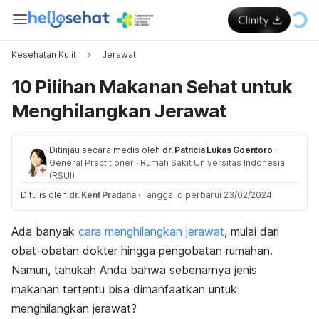
Kesehatan Kulit
Jerawat
10 Pilihan Makanan Sehat untuk
Menghilangkan Jerawat
Ditinjau secara medis oleh
dr. Patricia Lukas Goentoro
·
General Practitioner
·
Rumah Sakit Universitas Indonesia
(RSUI)
Ditulis oleh
dr. Kent Pradana
·
Tanggal diperbarui 23/02/2024
Ada banyak
cara menghilangkan jerawat
, mulai dari
obat-obatan dokter hingga pengobatan rumahan.
Namun, tahukah Anda bahwa sebenarnya jenis
makanan tertentu bisa dimanfaatkan untuk
menghilangkan jerawat?