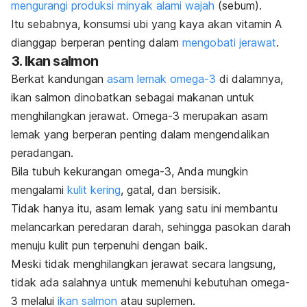
mengurangi produksi minyak alami wajah
(sebum).
Itu sebabnya, konsumsi ubi yang kaya akan vitamin A
dianggap berperan penting dalam
mengobati jerawat
.
3. Ikan salmon
Berkat kandungan
asam lemak omega-3
di dalamnya,
ikan salmon dinobatkan sebagai makanan untuk
menghilangkan jerawat. Omega-3 merupakan asam
lemak yang berperan penting dalam mengendalikan
peradangan.
Bila tubuh kekurangan omega-3, Anda mungkin
mengalami
kulit kering
, gatal, dan bersisik.
Tidak hanya itu, asam lemak yang satu ini membantu
melancarkan peredaran darah, sehingga pasokan darah
menuju kulit pun terpenuhi dengan baik.
Meski tidak menghilangkan jerawat secara langsung,
tidak ada salahnya untuk memenuhi kebutuhan omega-
3 melalui
ikan salmon
atau suplemen.