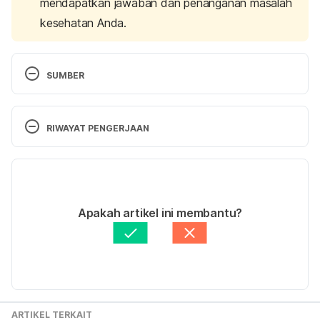
mendapatkan jawaban dan penanganan masalah
kesehatan Anda.
SUMBER
Wang, L., Wang, J., Fang, L., Zheng, Z., Zhi, D., 
Wang, S., … & Zhao, H. (2014). Anticancer activities 
RIWAYAT PENGERJAAN
of citrus peel polymethoxyflavones related to 
angiogenesis and others. 
BioMed research 
Versi Terbaru
international
, 
2014
.
23/02/2024
McClees, H. (2023). How to Reduce Acne Through 
Ditulis oleh 
dr. Kent Pradana
Apakah artikel ini membantu?
Your Diet in Just One Week. Retrieved 22 February 
Ditinjau secara medis oleh
dr. Patricia Lukas 
2024, from 
Goentoro
Diperbarui oleh: 
Fidhia Kemala
https://www.onegreenplanet.org/natural-
health/how-to-reduce-acne-through-your-diet-in-
just-one-week/
ARTIKEL TERKAIT