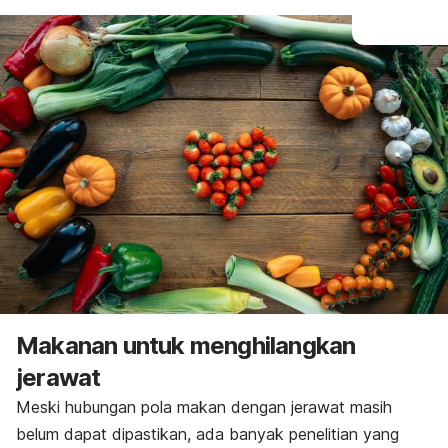
Makanan untuk menghilangkan
jerawat
Meski hubungan pola makan dengan jerawat masih
belum dapat dipastikan, ada banyak penelitian yang