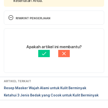
kesehatan Anda.
RIWAYAT PENGERJAAN
Versi Terbaru
08/01/2021
Ditulis oleh
dr. Listya Paramita, Sp.KK
Apakah artikel ini membantu?
Diperbarui oleh: 
Karinta Ariani Setiaputri
ARTIKEL TERKAIT
Resep Masker Wajah Alami untuk Kulit Berminyak
Ketahui 3 Jenis Bedak yang Cocok untuk Kulit Berminyak