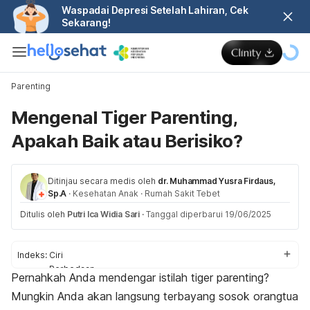
Waspadai Depresi Setelah Lahiran, Cek
Sekarang!
Parenting
Mengenal Tiger Parenting,
Apakah Baik atau Berisiko?
Ditinjau secara medis oleh
dr. Muhammad Yusra Firdaus,
Sp.A
·
Kesehatan Anak
·
Rumah Sakit Tebet
Ditulis oleh
Putri Ica Widia Sari
·
Tanggal diperbarui 19/06/2025
Indeks:
Ciri
Perbedaan
Pernahkah Anda mendengar istilah
tiger parenting
?
Alasan
Mungkin Anda akan langsung terbayang sosok orangtua
Dampak