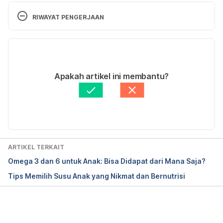
RIWAYAT PENGERJAAN
Versi Terbaru
16/08/2021
Ditulis oleh
dr. Frieda Handayani Sp.A (K)
Apakah artikel ini membantu?
Diperbarui oleh: 
Fidhia Kemala
ARTIKEL TERKAIT
Omega 3 dan 6 untuk Anak: Bisa Didapat dari Mana Saja?
Tips Memilih Susu Anak yang Nikmat dan Bernutrisi
Memuat...