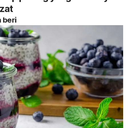
ezat
 beri