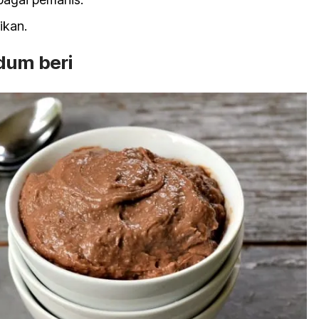
ikan.
dum beri