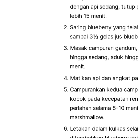
dengan api sedang, tutup
lebih 15 menit.
Saring blueberry yang te
sampai 3½ gelas jus bluebe
Masak campuran gandum, g
hingga sedang, aduk hing
menit.
Matikan api dan angkat pan
Campurankan kedua campur
kocok pada kecepatan ren
perlahan selama 8-10 menit
marshmallow.
Letakan dalam kulkas selam
ditambahkan blueberry se