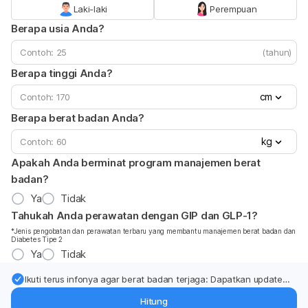
Laki-laki
Perempuan
Berapa usia Anda?
(tahun)
Berapa tinggi Anda?
cm
Berapa berat badan Anda?
kg
Apakah Anda berminat program manajemen berat
badan?
Ya
Tidak
Tahukah Anda perawatan dengan GIP dan GLP-1?
*Jenis pengobatan dan perawatan terbaru yang membantu manajemen berat badan dan
Diabetes Tipe 2
Ya
Tidak
Ikuti terus infonya agar berat badan terjaga: Dapatkan update
dari pakar mengenai dukungan dan perawatan berat badan
Hitung
langsung ke inbox Anda.