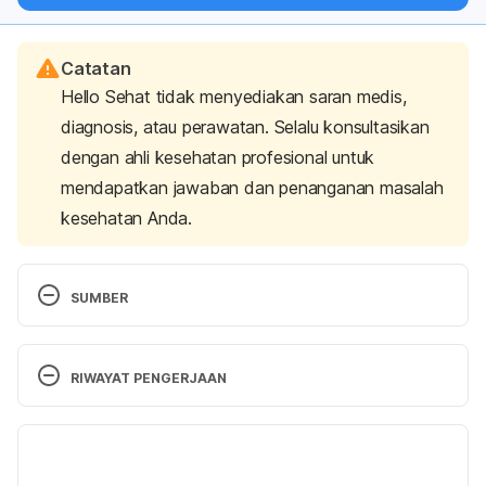
Catatan
Hello Sehat tidak menyediakan saran medis,
diagnosis, atau perawatan. Selalu konsultasikan
dengan ahli kesehatan profesional untuk
mendapatkan jawaban dan penanganan masalah
kesehatan Anda.
SUMBER
7 Health Benefits of Ice Cold Water. Retrieved from 
https://harcourthealth.com/7-health-benefits-of-
RIWAYAT PENGERJAAN
ice-cold-water/
Versi Terbaru
Corleone, J. (2019). Drinking Cold Water After 
Eating | Livestrong.com. Retrieved from 
18/12/2020