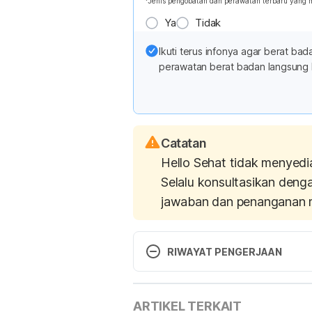
*Jenis pengobatan dan perawatan terbaru yang
Ya
Tidak
Ikuti terus infonya agar berat b
perawatan berat badan langsung 
Catatan
Hello Sehat tidak menyedi
Selalu konsultasikan deng
jawaban dan penanganan 
RIWAYAT PENGERJAAN
Versi Terbaru
ARTIKEL TERKAIT
08/01/2021