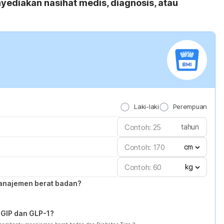
yediakan nasihat medis, diagnosis, atau
Laki-laki
Perempuan
tahun
cm
kg
anajemen berat badan?
GIP dan GLP-1?