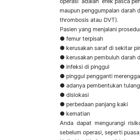
operasi adalah efek pasca pem
maupun penggumpalan darah di
thrombosis atau DVT).
Pasien yang menjalani prosedur
● femur terpisah
● kerusakan saraf di sekitar pi
● kerusakan pembuluh darah di
● infeksi di pinggul
● pinggul pengganti merengg
● adanya pembentukan tulang d
● dislokasi
● perbedaan panjang kaki
● kematian
Anda dapat mengurangi risik
sebelum operasi, seperti puas