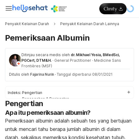
Penyakit Kelainan Darah
Penyakit Kelainan Darah Lainnya
Pemeriksaan Albumin
Ditinjau secara medis oleh
dr. Mikhael Yosia, BMedSci,
PGCert, DTM&H.
·
General Practitioner
·
Medicine Sans
Frontières (MSF)
Ditulis oleh
Fajarina Nurin
·
Tanggal diperbarui 08/01/2021
Indeks:
Pengertian
Pencegahan & Peringatan
Pengertian
Proses
Apa itu pemeriksaan albumin?
Hasil Tes
Efek Samping
Pemeriksaan albumin adalah sebuah tes yang bertujuan
untuk mencari tahu berapa jumlah albumin di dalam
darah, sekaligus memeriksa kondisi kesehatan tubuh.