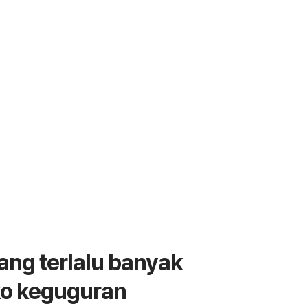
ng terlalu banyak
ko keguguran