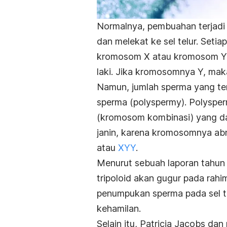
Normalnya, pembuahan terjadi 
dan melekat ke sel telur. Seti
kromosom X atau kromosom Y. 
laki. Jika kromosomnya Y, mak
Namun, jumlah sperma yang te
sperma (polyspermy). Polyspe
(kromosom kombinasi) yang d
janin, karena kromosomnya abn
atau
XYY
.
Menurut sebuah laporan tahun
tripoloid akan gugur pada rahi
penumpukan sperma pada sel t
kehamilan.
Selain itu, Patricia Jacobs da