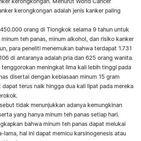
nker kerongkongan. Menurut World Cancer
anker kerongkongan adalah jenis kanker paling
n 450.000 orang di Tiongkok selama 9 tahun untuk
inum teh panas, minum alkohol, dan risiko kanker
ahun, para peneliti menemukan bahwa terdapat 1.731
106 di antaranya adalah pria dan 625 orang wanita.
er tenggorokan meningkat lima kali lebih tinggi pada
nas disertai dengan kebiasaan minum 15 gram
t dapat terus naik hingga dua kali lipat pada mereka
erokok.
rsebut tidak menunjukkan adanya kemungkinan
rta yang hanya minum teh panas setiap hari.
ungkapkan bahwa minum teh panas dapat melukai
-lama, hal ini dapat memicu karsinogenesis atau