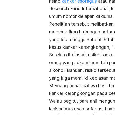
risiko
kanker esofagus
atau ka
Research Fund International, k
umum nomor delapan di dunia.
Penelitian tersebut melibatka
membuktikan hubungan antara m
yang lebih tinggi. Setelah 9 t
kasus kanker kerongkongan, 1.
Setelah ditelusuri, risiko kank
orang yang suka minum teh pa
alkohol. Bahkan, risiko tersebu
yang juga memiliki kebiasan m
Memang benar bahwa hasil te
kanker kerongkongan pada pese
Walau begitu, para ahli meng
lapisan mukosa esofagus. Lama