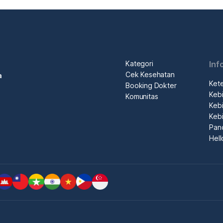
Kategori
Inf
Cek Kesehatan
a
Ket
Booking Dokter
Kebi
Komunitas
Kebi
Kebi
Pan
Hel