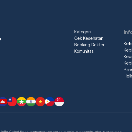
Kategori
Inf
Cek Kesehatan
a
Ket
Booking Dokter
Kebi
Komunitas
Kebi
Kebi
Pan
Hel
. Hello Sehat tidak menawarkan saran medis, diagnosis, atau perawatan.