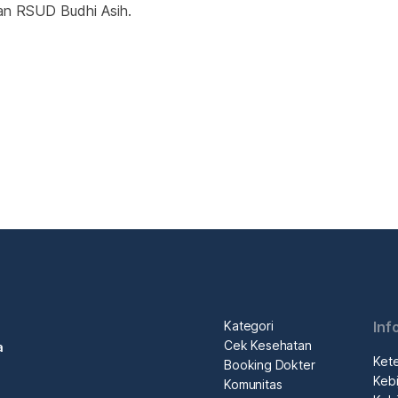
an RSUD Budhi Asih.
Kategori
Inf
Cek Kesehatan
a
Ket
Booking Dokter
Kebi
Komunitas