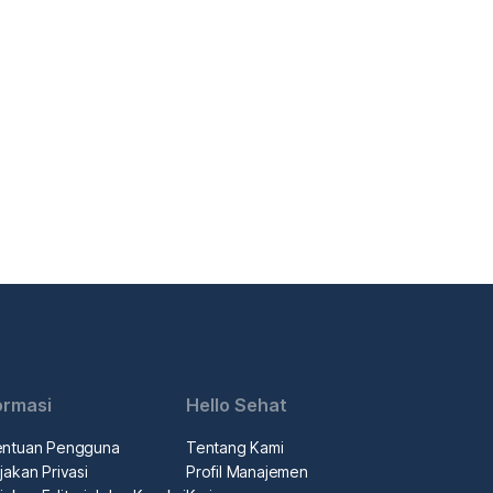
ormasi
Hello Sehat
entuan Pengguna
Tentang Kami
jakan Privasi
Profil Manajemen