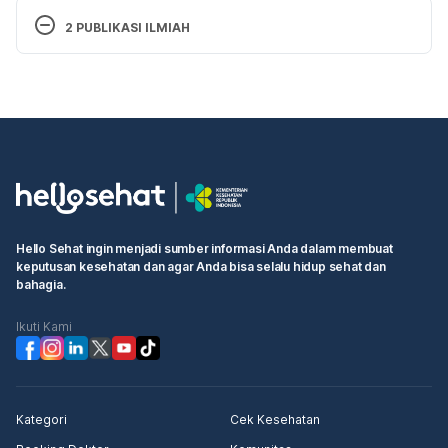
2 PUBLIKASI ILMIAH
Initial Caloric Administration As A Risk Factor
For Mortality In Critically-Ill Children
Nutritional Therapy And Caloric Achievement
Within The First Week Of PICU Admission
Hello Sehat ingin menjadi sumber informasi Anda dalam membuat
keputusan kesehatan dan agar Anda bisa selalu hidup sehat dan
bahagia.
Ikuti Kami
Kategori
Cek Kesehatan