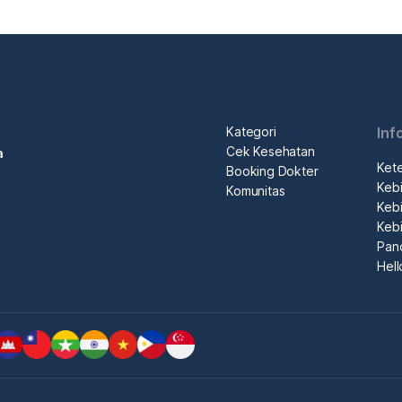
Kategori
Inf
Cek Kesehatan
a
Ket
Booking Dokter
Kebi
Komunitas
Kebi
Kebi
Pan
Hel