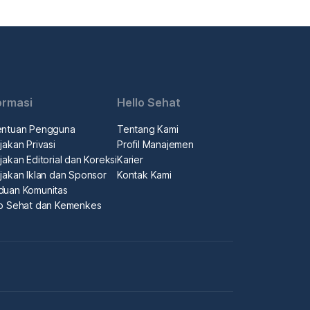
ormasi
Hello Sehat
entuan Pengguna
Tentang Kami
jakan Privasi
Profil Manajemen
jakan Editorial dan Koreksi
Karier
jakan Iklan dan Sponsor
Kontak Kami
duan Komunitas
lo Sehat dan Kemenkes