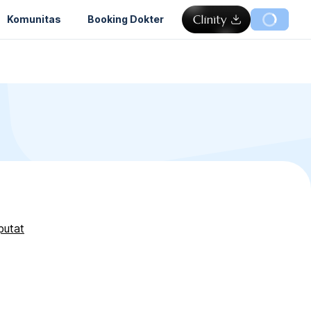
Komunitas
Booking Dokter
putat