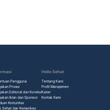
ormasi
Hello Sehat
entuan Pengguna
Tentang Kami
jakan Privasi
Profil Manajemen
jakan Editorial dan Koreksi
Karier
jakan Iklan dan Sponsor
Kontak Kami
duan Komunitas
lo Sehat dan Kemenkes