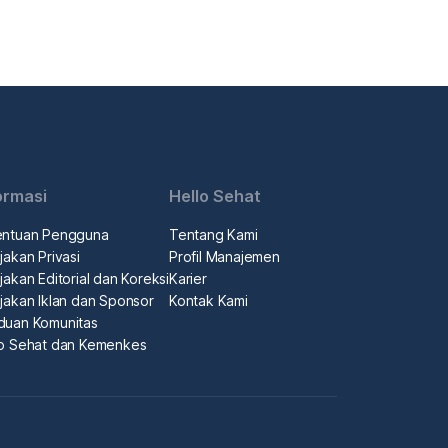
ormasi
Hello Sehat
entuan Pengguna
Tentang Kami
jakan Privasi
Profil Manajemen
jakan Editorial dan Koreksi
Karier
jakan Iklan dan Sponsor
Kontak Kami
duan Komunitas
lo Sehat dan Kemenkes