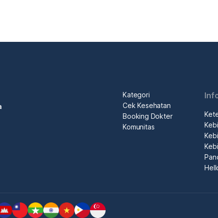
Kategori
Inf
Cek Kesehatan
a
Ket
Booking Dokter
Kebi
Komunitas
Kebi
Kebi
Pan
Hel